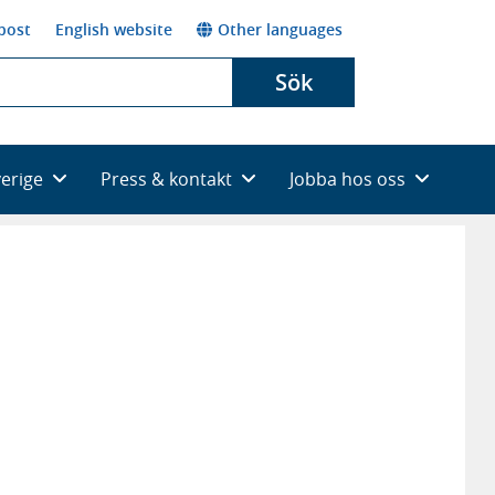
post
English website
Other languages
Sök
verige
Press & kontakt
Jobba hos oss