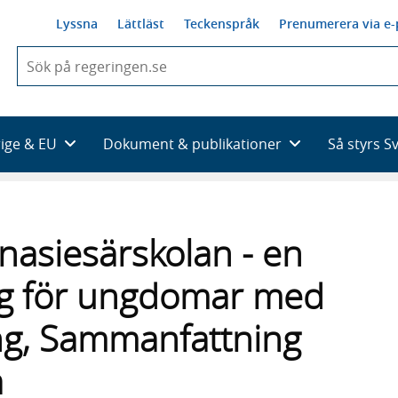
Lyssna
Lättläst
Teckenspråk
Prenumerera via e-
När
du
börjar
skriva
så
rige & EU
Dokument & publikationer
Så styrs S
framträder
en
lista
med
sökförslag
nasiesärskolan - en
ing för ungdomar med
ng, Sammanfattning
a