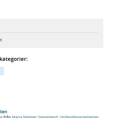
ebbplats,
ern webbplats,
 ny flik, extern webbplats,
- öppnar din e-postklient,
t
kategorier:
lien
de
från
Maria Malmer Stenergard
,
Utrikesdepartementet