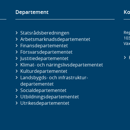
Departement
Ko
Statsrådsberedningen
Reg
10
Arbetsmarknads­departementet
Väx
Finans­departementet
Försvars­departementet
Justitie­departementet
Klimat- och näringslivs­departementet
Kultur­departementet
Landsbygds- och infrastruktur­
departementet
Social­departementet
Utbildnings­departementet
Utrikes­departementet