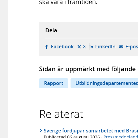
ska vara i framtiden.
Dela
- öppnas i ny flik, extern w
- öppnas i ny flik, ext
- öppnas i
Facebook
X
LinkedIn
E-pos
Sidan är uppmärkt med följande 
Rapport
Utbildningsdepartementet
Relaterat
Sverige fördjupar samarbetet med Brasi
Publicerad
06 augusti 2026
·
Pressmeddelan