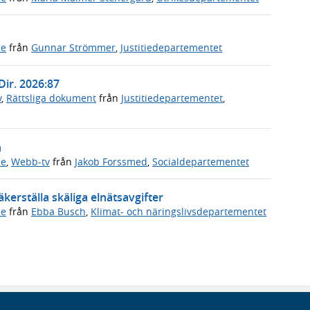
de
från
Gunnar Strömmer
,
Justitiedepartementet
Dir. 2026:87
v
,
Rättsliga dokument
från
Justitiedepartementet
,
n
de
,
Webb-tv
från
Jakob Forssmed
,
Socialdepartementet
kerställa skäliga elnätsavgifter
de
från
Ebba Busch
,
Klimat- och näringslivsdepartementet