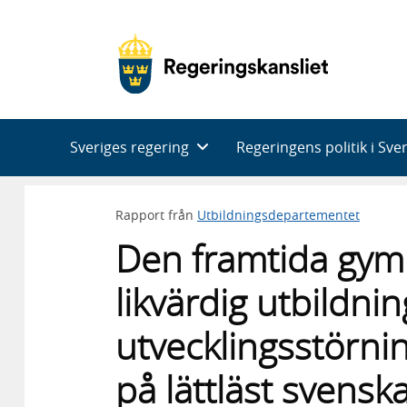
Huvudnavigering
Sveriges regering
Regeringens politik i Sve
Rapport från
Utbildningsdepartementet
Den framtida gym
likvärdig utbildn
utvecklingsstörni
på lättläst svensk