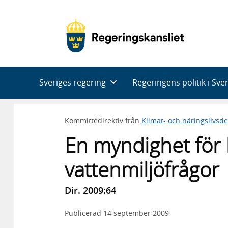
Huvudnavigering
Sveriges regering
Regeringens politik i Sve
Kommittédirektiv från
Klimat- och näringslivsd
En myndighet för 
vattenmiljöfrågor
Dir. 2009:64
Publicerad
14 september 2009