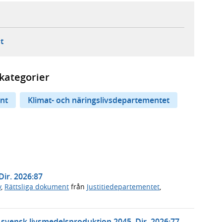
ebbplats,
ern webbplats,
 ny flik, extern webbplats,
- öppnar din e-postklient,
t
kategorier
nt
Klimat- och näringslivsdepartementet
Dir. 2026:87
v
,
Rättsliga dokument
från
Justitiedepartementet
,
t svensk livsmedelsproduktion 2045, Dir. 2026:77