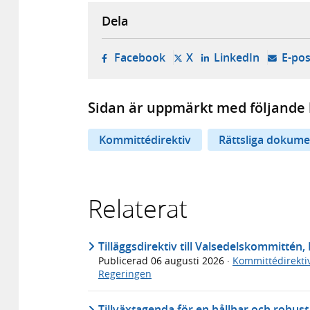
Dela
- öppnas i ny flik, extern w
- öppnas i ny flik, ext
- öppnas i
Facebook
X
LinkedIn
E-pos
Sidan är uppmärkt med följande 
Kommittédirektiv
Rättsliga dokume
Relaterat
Tilläggsdirektiv till Valsedelskommittén, 
Publicerad
06 augusti 2026
·
Kommittédirekti
Regeringen
Tillväxtagenda för en hållbar och robus