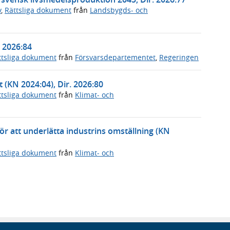
v
,
Rättsliga dokument
från
Landsbygds- och
. 2026:84
ttsliga dokument
från
Försvarsdepartementet
,
Regeringen
t (KN 2024:04), Dir. 2026:80
ttsliga dokument
från
Klimat- och
 för att underlätta industrins omställning (KN
ttsliga dokument
från
Klimat- och