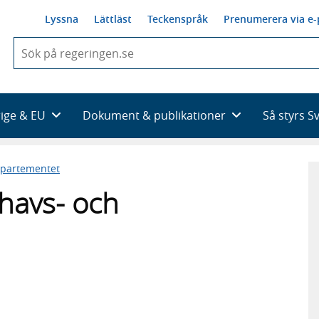
Lyssna
Lättläst
Teckenspråk
Prenumerera via e-
När
du
börjar
skriva
så
rige & EU
Dokument & publikationer
Så styrs S
framträder
en
lista
epartementet
med
sökförslag
havs- och