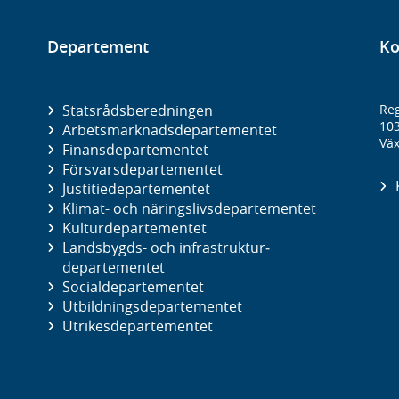
Departement
Ko
Statsrådsberedningen
Reg
10
Arbetsmarknads­departementet
Väx
Finans­departementet
Försvars­departementet
Justitie­departementet
Klimat- och näringslivs­departementet
Kultur­departementet
Landsbygds- och infrastruktur­
departementet
Social­departementet
Utbildnings­departementet
Utrikes­departementet