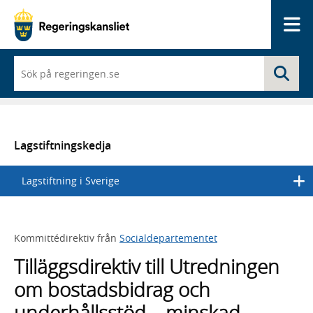
Me
När
Sö
du
börjar
skriva
så
framträder
en
Lagstiftningskedja
lista
med
Lagstiftning i Sverige
sökförslag
Kommittédirektiv från
Socialdepartementet
Tilläggsdirektiv till Utredningen
om bostadsbidrag och
underhållsstöd – minskad