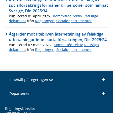
socialförsäkringsförmåner till personer som lämnat
Sverige, Dir. 2025:34
Publicerad
01 april 2025
·
Kommittédirektiv
,
Rättsliga
dokument
från
Regeringen
,
Socialdepartementet
Åtgärder mot utebliven återbetalning av felaktiga
utbetalningar inom socialförsäkringen, Dir. 2025:24
Publicerad
07 mars 2025
·
Kommittédirektiv
,
Rättsliga
dokument
från
Regeringen
,
Socialdepartementet
Innehåll på regeringen.se
Departement
Regeringskansliet