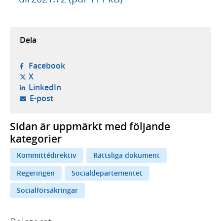
Dela
- öppnas i ny flik, extern webbplats,
Facebook
- öppnas i ny flik, extern webbplats,
X
- öppnas i ny flik, extern webbplats,
LinkedIn
- öppnar din e-postklient,
E-post
Sidan är uppmärkt med följande
kategorier
Kommittédirektiv
Rättsliga dokument
Regeringen
Socialdepartementet
Socialförsäkringar