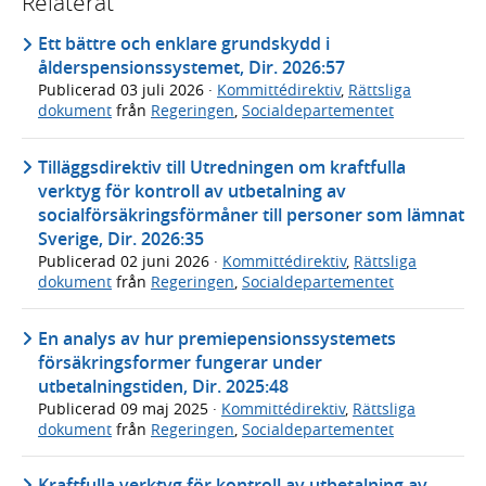
Relaterat
Ett bättre och enklare grundskydd i
ålderspensionssystemet, Dir. 2026:57
Publicerad
03 juli 2026
·
Kommittédirektiv
,
Rättsliga
dokument
från
Regeringen
,
Socialdepartementet
Tilläggsdirektiv till Utredningen om kraftfulla
verktyg för kontroll av utbetalning av
socialförsäkringsförmåner till personer som lämnat
Sverige, Dir. 2026:35
Publicerad
02 juni 2026
·
Kommittédirektiv
,
Rättsliga
dokument
från
Regeringen
,
Socialdepartementet
En analys av hur premiepensionssystemets
försäkringsformer fungerar under
utbetalningstiden, Dir. 2025:48
Publicerad
09 maj 2025
·
Kommittédirektiv
,
Rättsliga
dokument
från
Regeringen
,
Socialdepartementet
Kraftfulla verktyg för kontroll av utbetalning av