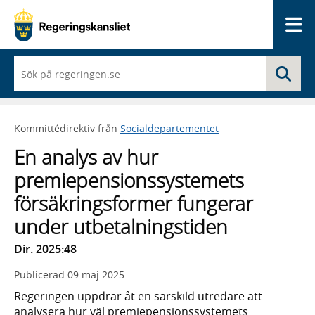
Me
När
Sö
du
börjar
skriva
så
Kommittédirektiv från
Socialdepartementet
framträder
en
En analys av hur
lista
med
premiepensionssystemets
sökförslag
försäkringsformer fungerar
under utbetalningstiden
Dir. 2025:48
Publicerad
09 maj 2025
Regeringen uppdrar åt en särskild utredare att
analysera hur väl premiepensionssystemets