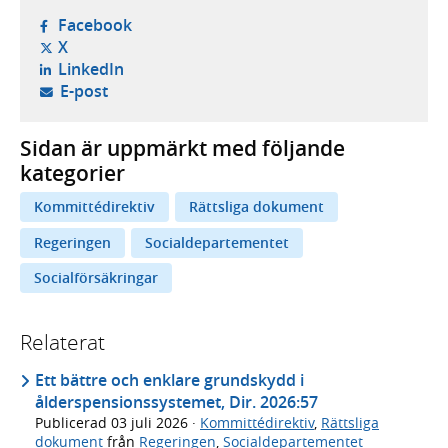
- öppnas i ny flik, extern webbplats,
Facebook
- öppnas i ny flik, extern webbplats,
X
- öppnas i ny flik, extern webbplats,
LinkedIn
- öppnar din e-postklient,
E-post
Sidan är uppmärkt med följande
kategorier
Kommittédirektiv
Rättsliga dokument
Regeringen
Socialdepartementet
Socialförsäkringar
Relaterat
Ett bättre och enklare grundskydd i
ålderspensionssystemet, Dir. 2026:57
Publicerad
03 juli 2026
·
Kommittédirektiv
,
Rättsliga
dokument
från
Regeringen
,
Socialdepartementet