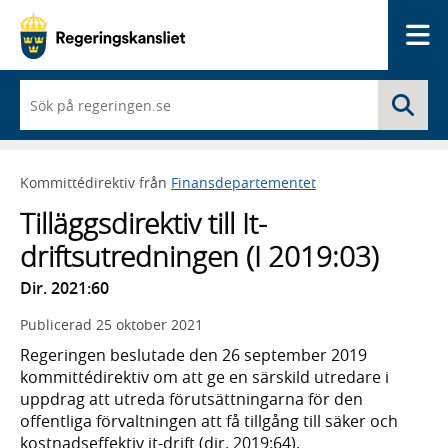
Me
När
Sö
du
börjar
skriva
så
Kommittédirektiv från
Finansdepartementet
framträder
en
Tilläggsdirektiv till It-
lista
med
driftsutredningen (I 2019:03)
sökförslag
Dir. 2021:60
Publicerad
25 oktober 2021
Regeringen beslutade den 26 september 2019
kommittédirektiv om att ge en särskild utredare i
uppdrag att utreda förutsättningarna för den
offentliga förvaltningen att få tillgång till säker och
kostnadseffektiv it-drift (dir. 2019:64).