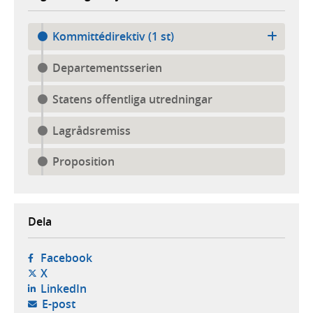
Kommittédirektiv (1 st)
Departementsserien
Statens offentliga utredningar
Lagrådsremiss
Proposition
Dela
- öppnas i ny flik, extern webbplats,
Facebook
- öppnas i ny flik, extern webbplats,
X
- öppnas i ny flik, extern webbplats,
LinkedIn
- öppnar din e-postklient,
E-post