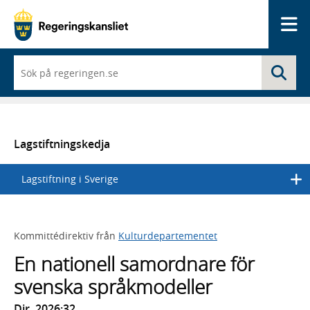
Me
När
Sö
du
börjar
skriva
så
framträder
en
Lagstiftningskedja
lista
med
Lagstiftning i Sverige
sökförslag
Kommittédirektiv från
Kulturdepartementet
En nationell samordnare för
svenska språkmodeller
Dir. 2026:32