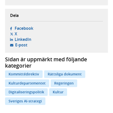
Dela
- öppnas i ny flik, extern webbplats,
Facebook
- öppnas i ny flik, extern webbplats,
X
- öppnas i ny flik, extern webbplats,
LinkedIn
- öppnar din e-postklient,
E-post
Sidan är uppmärkt med följande
kategorier
Kommittédirektiv
Rättsliga dokument
Kulturdepartementet
Regeringen
Digitaliseringspolitik
Kultur
Sveriges AI-strategi