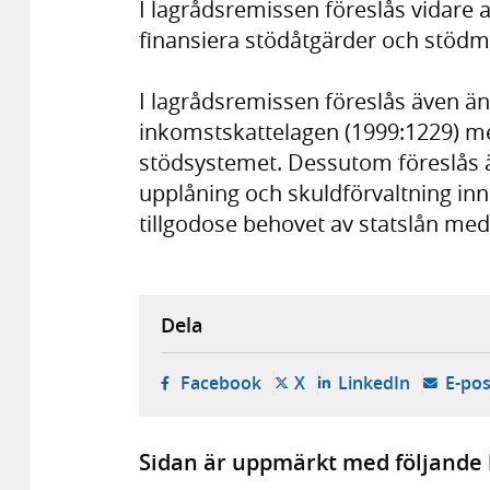
I lagrådsremissen föreslås vidare at
finansiera stödåtgärder och stöd
I lagrådsremissen föreslås även än
inkomstskattelagen (1999:1229) me
stödsystemet. Dessutom föreslås ä
upplåning och skuldförvaltning inne
tillgodose behovet av statslån med 
Dela
- öppnas i ny flik, extern w
- öppnas i ny flik, ext
- öppnas i
Facebook
X
LinkedIn
E-pos
Sidan är uppmärkt med följande 