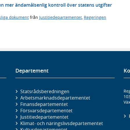
en mer ändamålsenlig kontroll över statens utgifter
sliga dokument
från
Justitiedepartementet
,
Regeringen
Departement
Ko
Statsrådsberedningen
Reg
10
Arbetsmarknads­departementet
Väx
Finans­departementet
Försvars­departementet
Justitie­departementet
Klimat- och näringslivs­departementet
Kultur­departementet