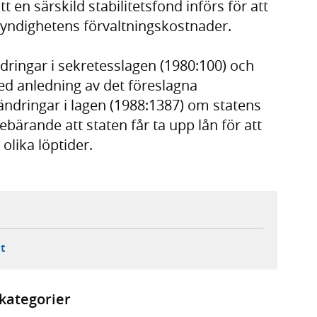
t en särskild stabilitetsfond införs för att
myndighetens förvaltningskostnader.
dringar i sekretesslagen (1980:100) och
d anledning av det föreslagna
ndringar i lagen (1988:1387) om statens
bärande att staten får ta upp lån för att
olika löptider.
ebbplats,
ern webbplats,
 ny flik, extern webbplats,
- öppnar din e-postklient,
t
kategorier