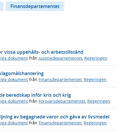
Finansdepartementet
 vissa uppehålls- och arbetstillstånd
sliga dokument
från
Justitiedepartementet
,
Regeringen
s klagomålshantering
sliga dokument
från
Finansdepartementet
,
Regeringen
 beredskap inför kris och krig
sliga dokument
från
Försvarsdepartementet
,
Regeringen
ljning av begagnade varor och gåva av livsmedel
sliga dokument
från
Finansdepartementet
,
Regeringen