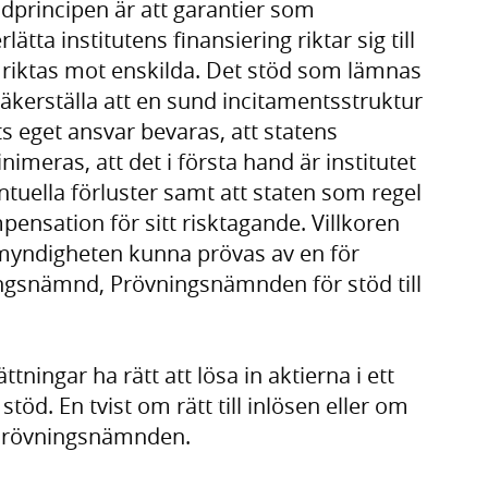
undprincipen är att garantier som
lätta institutens finansiering riktar sig till
tt riktas mot enskilda. Det stöd som lämnas
 säkerställa att en sund incitamentsstruktur
ets eget ansvar bevaras, att statens
imeras, att det i första hand är institutet
ntuella förluster samt att staten som regel
pensation för sitt risktagande. Villkoren
myndigheten kunna prövas av en för
ingsnämnd, Prövningsnämnden för stöd till
tningar ha rätt att lösa in aktierna i ett
töd. En tvist om rätt till inlösen eller om
 Prövningsnämnden.