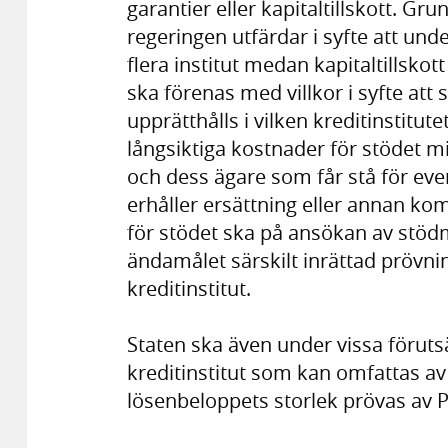
garantier eller kapitaltillskott. Gr
regeringen utfärdar i syfte att under
flera institut medan kapitaltillsko
ska förenas med villkor i syfte att
upprätthålls i vilken kreditinstitut
långsiktiga kostnader för stödet min
och dess ägare som får stå för eve
erhåller ersättning eller annan kom
för stödet ska på ansökan av stöd
ändamålet särskilt inrättad prövn
kreditinstitut.
Staten ska även under vissa förutsät
kreditinstitut som kan omfattas av s
lösenbeloppets storlek prövas av