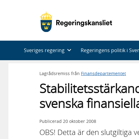
Huvudnavigering
Sveriges regering
Regeringens politik i Sve
Lagrådsremiss från
Finansdepartementet
Stabilitetsstärkan
svenska finansiel
Publicerad
20 oktober 2008
OBS! Detta är den slutgiltiga 