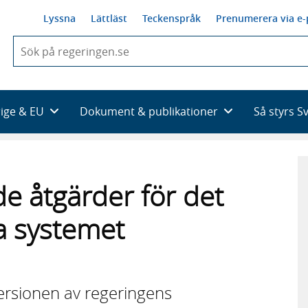
Lyssna
Lättläst
Teckenspråk
Prenumerera via e-
När
du
börjar
skriva
så
rige & EU
Dokument & publikationer
Så styrs S
framträder
en
lista
med
sökförslag
de åtgärder för det
la systemet
versionen av regeringens