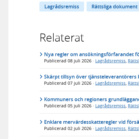
Lagrådsremiss
Rättsliga dokument
Relaterat
Nya regler om ansökningsförfarandet för
Publicerad
08 juli 2026
·
Lagrådsremiss
,
Rätt
Skärpt tillsyn över tjänsteleverantörer
Publicerad
07 juli 2026
·
Lagrådsremiss
,
Rätt
Kommuners och regioners grundläggande
Publicerad
05 juli 2026
·
Lagrådsremiss
,
Rätt
Enklare mervärdesskatteregler vid försä
Publicerad
02 juli 2026
·
Lagrådsremiss
,
Rätt