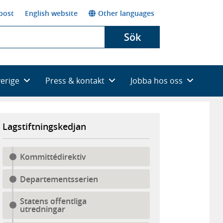
post
English website
Other languages
Sök
verige
Press & kontakt
Jobba hos oss
Lagstiftningskedjan
Kommittédirektiv
Departementsserien
Statens offentliga
utredningar