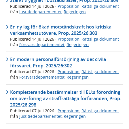
Stärkt trygghet i bostadsrätter, Prop. 2025/26:304
Publicerad
14 juli 2026
·
Proposition
,
Rättsliga dokument
från
Justitiedepartementet
,
Regeringen
En ny lag för ökad motståndskraft hos kritiska
verksamhetsutövare, Prop. 2025/26:303
Publicerad
14 juli 2026
·
Proposition
,
Rättsliga dokument
från
Försvarsdepartementet
,
Regeringen
En modern personalförsörjning av det civila
försvaret, Prop. 2025/26:302
Publicerad
07 juli 2026
·
Proposition
,
Rättsliga dokument
från
Försvarsdepartementet
,
Regeringen
Kompletterande bestämmelser till EU:s förordning
om överföring av straffrättsliga förfaranden, Prop.
2025/26:298
Publicerad
07 juli 2026
·
Proposition
,
Rättsliga dokument
från
Justitiedepartementet
,
Regeringen