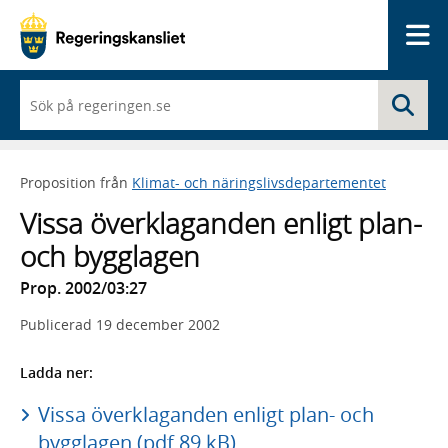
Me
När
Sö
du
börjar
skriva
så
Proposition från
Klimat- och näringslivsdepartementet
framträder
en
Vissa överklaganden enligt plan-
lista
med
och bygglagen
sökförslag
Prop. 2002/03:27
Publicerad
19 december 2002
Ladda ner:
Vissa överklaganden enligt plan- och
bygglagen (pdf 89 kB)