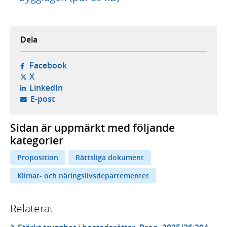
Dela
- öppnas i ny flik, extern webbplats,
Facebook
- öppnas i ny flik, extern webbplats,
X
- öppnas i ny flik, extern webbplats,
LinkedIn
- öppnar din e-postklient,
E-post
Sidan är uppmärkt med följande
kategorier
Proposition
Rättsliga dokument
Klimat- och näringslivsdepartementet
Relaterat