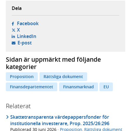
Dela
- öppnas i ny flik, extern webbplats,
Facebook
- öppnas i ny flik, extern webbplats,
X
- öppnas i ny flik, extern webbplats,
LinkedIn
- öppnar din e-postklient,
E-post
Sidan är uppmärkt med följande
kategorier
Proposition
Rättsliga dokument
Finansdepartementet
Finansmarknad
EU
Relaterat
Skattetransparenta värdepappersfonder för
institutionella investerare, Prop. 2025/26:296
Publicerad
30 juni 2026
·
Proposition
,
Rättsliga dokument