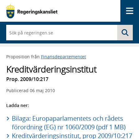
Me
När
Sö
du
börjar
skriva
så
Proposition från
Finansdepartementet
framträder
en
Kreditvärderingsinstitut
lista
med
Prop. 2009/10:217
sökförslag
Publicerad
06 maj 2010
Ladda ner:
Bilaga: Europaparlamentets och rådets
förordning (EG) nr 1060/2009 (pdf 1 MB)
Kreditvärderingsinstitut, prop 2009/10:217