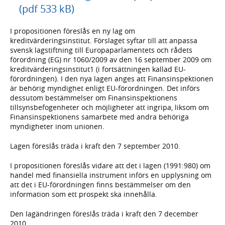
(pdf 533 kB)
I propositionen föreslås en ny lag om
kreditvärderingsinstitut. Förslaget syftar till att anpassa
svensk lagstiftning till Europaparlamentets och rådets
förordning (EG) nr 1060/2009 av den 16 september 2009 om
kreditvärderingsinstitut1 (i fortsättningen kallad EU-
förordningen). I den nya lagen anges att Finansinspektionen
är behörig myndighet enligt EU-förordningen. Det införs
dessutom bestämmelser om Finansinspektionens
tillsynsbefogenheter och möjligheter att ingripa, liksom om
Finansinspektionens samarbete med andra behöriga
myndigheter inom unionen.
Lagen föreslås träda i kraft den 7 september 2010.
I propositionen föreslås vidare att det i lagen (1991:980) om
handel med finansiella instrument införs en upplysning om
att det i EU-förordningen finns bestämmelser om den
information som ett prospekt ska innehålla.
Den lagändringen föreslås träda i kraft den 7 december
2010.