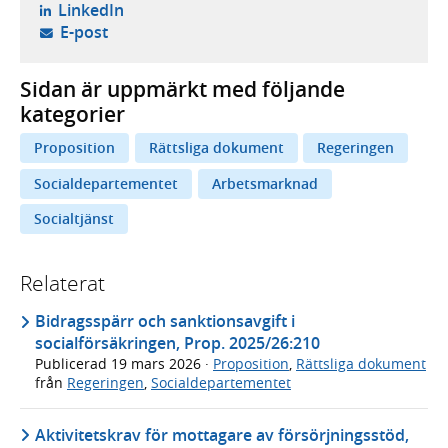
- öppnas i ny flik, extern webbplats,
LinkedIn
- öppnar din e-postklient,
E-post
Sidan är uppmärkt med följande
kategorier
Proposition
Rättsliga dokument
Regeringen
Socialdepartementet
Arbetsmarknad
Socialtjänst
Relaterat
Bidragsspärr och sanktionsavgift i
socialförsäkringen, Prop. 2025/26:210
Publicerad
19 mars 2026
·
Proposition
,
Rättsliga dokument
från
Regeringen
,
Socialdepartementet
Aktivitetskrav för mottagare av försörjningsstöd,