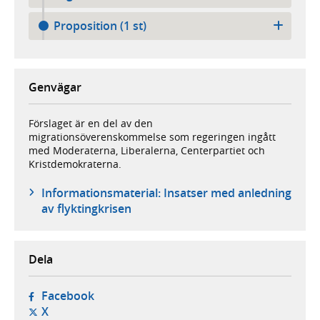
Proposition (1 st)
Genvägar
Förslaget är en del av den
migrationsöverenskommelse som regeringen ingått
med Moderaterna, Liberalerna, Centerpartiet och
Kristdemokraterna.
Informationsmaterial: Insatser med anledning
av flyktingkrisen
Dela
- öppnas i ny flik, extern webbplats,
Facebook
- öppnas i ny flik, extern webbplats,
X