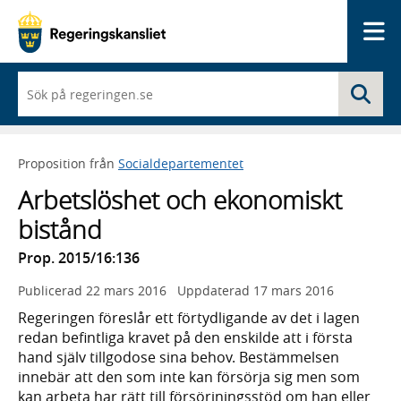
Me
När
Sö
du
börjar
skriva
så
Proposition från
Socialdepartementet
framträder
en
Arbetslöshet och ekonomiskt
lista
med
bistånd
sökförslag
Prop. 2015/16:136
Publicerad
22 mars 2016
Uppdaterad
17 mars 2016
Regeringen föreslår ett förtydligande av det i lagen
redan befintliga kravet på den enskilde att i första
hand själv tillgodose sina behov. Bestämmelsen
innebär att den som inte kan försörja sig men som
kan arbeta har rätt till försörjningsstöd om han eller