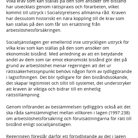
Vilka krav som kan ställas på den som ansöker om bistånd
har utvecklats genom rättspraxis och förarbeten, vilket
kommit till uttryck i Socialstyrelsens allmänna råd. Kraven
har dessutom historiskt en nära koppling till de krav som
kan ställas på den som får sin ersättning från
arbetslöshetsförsäkringen.
Socialtjänstlagen ger emellertid inte uttryckligen uttryck för
vilka krav som kan ställas på den som ansöker om
ekonomiskt bistånd. Med anledning av att en betydande
andel av dem som tar emot ekonomiskt bistånd gör det på
grund av arbetslöshet menar regeringen att det ur
rättssäkerhetssynpunkt behövs någon form av tydliggörande
i lagstiftningen. Det blir tydligare för den biståndssökande,
det skapar legitimitet och tillit till systemet, det understryker
att kraven är viktiga och bidrar till en enhetlig
rättstillämpning.
Genom införandet av bestämmelsen tydliggörs också att det
ska råda samstämmighet mellan villkoren i lagen (1997:238)
om arbetslöshetsförsäkring och förutsättningarna för rätt till
bistånd enligt socialtjänstlagen.
Regeringen föreslår därför ett förtydligande av det i lagen