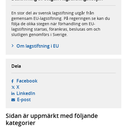
En stor del av svensk lagstiftning utgår från
gemensam EU-lagstiftning. På regeringen.se kan du
följa de olika stegen när förhandling om EU-
lagstiftning startas, förankras, beslutas om och
slutligen genomförs i Sverige.
Om lagstiftning i EU
Dela
- öppnas i ny flik, extern webbplats,
Facebook
- öppnas i ny flik, extern webbplats,
X
- öppnas i ny flik, extern webbplats,
LinkedIn
- öppnar din e-postklient,
E-post
Sidan är uppmärkt med följande
kategorier