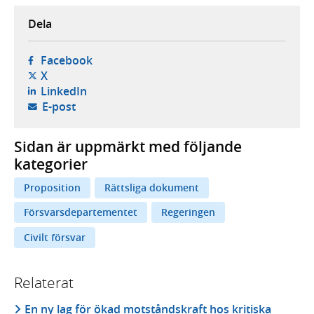
Dela
- öppnas i ny flik, extern webbplats,
Facebook
- öppnas i ny flik, extern webbplats,
X
- öppnas i ny flik, extern webbplats,
LinkedIn
- öppnar din e-postklient,
E-post
Sidan är uppmärkt med följande
kategorier
Proposition
Rättsliga dokument
Försvarsdepartementet
Regeringen
Civilt försvar
Relaterat
En ny lag för ökad motståndskraft hos kritiska