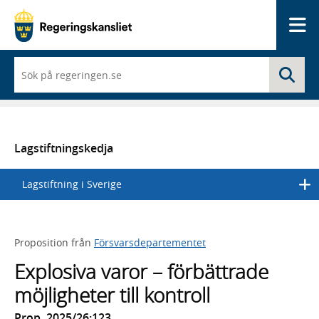
Me
När
Sö
du
börjar
skriva
så
framträder
en
Lagstiftningskedja
lista
med
Lagstiftning i Sverige
sökförslag
Proposition från
Försvarsdepartementet
Explosiva varor – förbättrade
möjligheter till kontroll
Prop. 2025/26:123