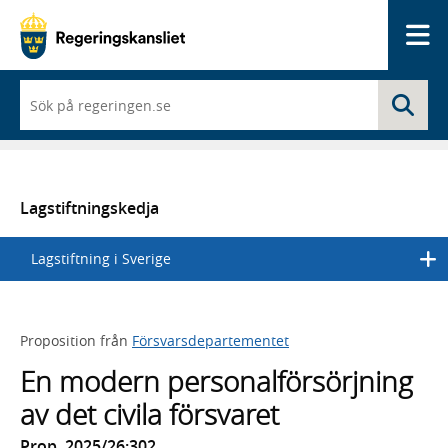
Me
När
Sö
du
börjar
skriva
så
framträder
en
Lagstiftningskedja
lista
med
Lagstiftning i Sverige
sökförslag
Proposition från
Försvarsdepartementet
En modern personalförsörjning
av det civila försvaret
Prop. 2025/26:302