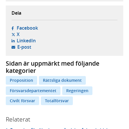
Dela
- öppnas i ny flik, extern webbplats,
Facebook
- öppnas i ny flik, extern webbplats,
X
- öppnas i ny flik, extern webbplats,
LinkedIn
- öppnar din e-postklient,
E-post
Sidan är uppmärkt med följande
kategorier
Proposition
Rättsliga dokument
Försvarsdepartementet
Regeringen
Civilt försvar
Totalförsvar
Relaterat