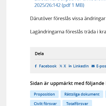
2025/26:142 (pdf 1 MB)
Därutöver föreslås vissa ändringar
Lagändringarna föreslås träda i kra
Dela
- öppnas i ny flik, extern w
- öppnas i ny flik, ext
- öppnas i
Facebook
X
LinkedIn
E-pos
Sidan är uppmärkt med följande 
Proposition
Rättsliga dokument
Civilt försvar
Totalförsvar