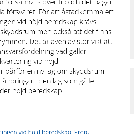
ar försämrats över tid och det pågår
la försvaret. För att åstadkomma ett
ningen vid höjd beredskap krävs
skyddsrum men också att det finns
rymmen. Det är även av stor vikt att
ansvarsfördelning vad gäller
kvartering vid höjd
år därför en ny lag om skyddsrum
ndringar i den lag som gäller
nder höjd beredskap.
kningen vid höjd beredskap, Prop.