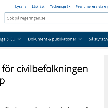
Lyssna
Lättläst
Teckenspråk
Prenumerera via e-
När
du
börjar
skriva
så
rige & EU
Dokument & publikationer
Så styrs S
framträder
en
lista
med
sökförslag
 för civilbefolkningen
ap