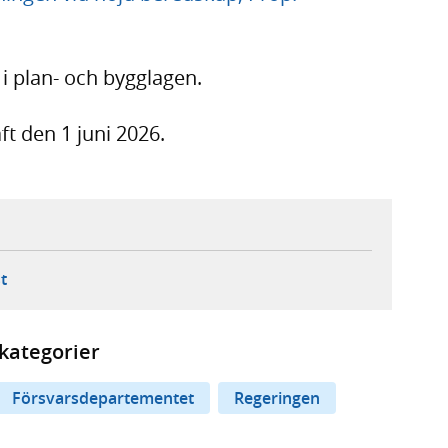
 i plan- och bygglagen.
ft den 1 juni 2026.
ebbplats,
ern webbplats,
 ny flik, extern webbplats,
- öppnar din e-postklient,
t
kategorier
Försvarsdepartementet
Regeringen