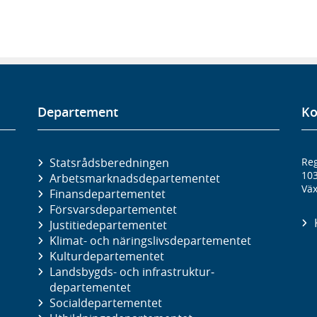
Departement
Ko
Statsrådsberedningen
Reg
10
Arbetsmarknads­departementet
Väx
Finans­departementet
Försvars­departementet
Justitie­departementet
Klimat- och näringslivs­departementet
Kultur­departementet
Landsbygds- och infrastruktur­
departementet
Social­departementet