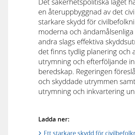
Det säkerhetspolitiska läget h
en återuppbyggnad av det civi
starkare skydd för civilbefolk
moderna och ändamålsenliga 
andra slags effektiva skyddsut
det finns tydlig planering och 
utrymning och efterföljande in
beredskap. Regeringen föresl
och skyddade utrymmen samt ä
utrymning och inkvartering u
Ladda ner:
Ett starkare skydd för civilbefol