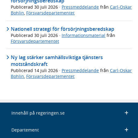
försörjningsberedskap
Publicerad
30 juli 2026
·
Pressmeddelande
från
Carl-Oskar
Bohlin
,
Försvarsdepartementet
Nationell strategi för försörjningsberedskap
Publicerad
30 juli 2026
·
Informationsmaterial
från
Försvarsdepartementet
Ny lag stärker samhällsviktiga tjänsters
motståndskraft
Publicerad
14 juli 2026
·
Pressmeddelande
från
Carl-Oskar
Bohlin
,
Försvarsdepartementet
Innehåll på regeringen.se
Departement