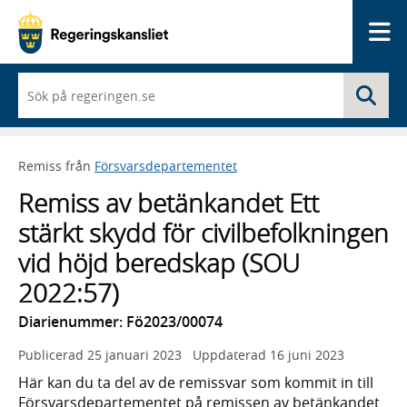
Me
När
Sö
du
börjar
skriva
så
Remiss från
Försvarsdepartementet
framträder
en
Remiss av betänkandet Ett
lista
med
stärkt skydd för civilbefolkningen
sökförslag
vid höjd beredskap (SOU
2022:57)
Diarienummer: Fö2023/00074
Publicerad
25 januari 2023
Uppdaterad
16 juni 2023
Här kan du ta del av de remissvar som kommit in till
Försvarsdepartementet på remissen av betänkandet