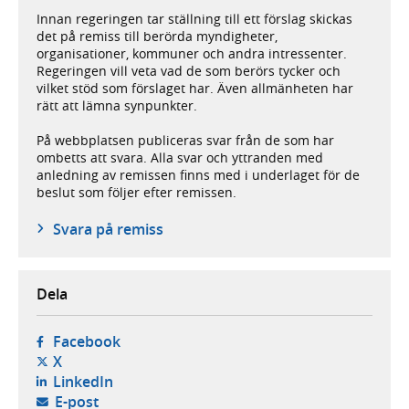
Innan regeringen tar ställning till ett förslag skickas
det på remiss till berörda myndigheter,
organisationer, kommuner och andra intressenter.
Regeringen vill veta vad de som berörs tycker och
vilket stöd som förslaget har. Även allmänheten har
rätt att lämna synpunkter.
På webbplatsen publiceras svar från de som har
ombetts att svara. Alla svar och yttranden med
anledning av remissen finns med i underlaget för de
beslut som följer efter remissen.
Svara på remiss
Dela
- öppnas i ny flik, extern webbplats,
Facebook
- öppnas i ny flik, extern webbplats,
X
- öppnas i ny flik, extern webbplats,
LinkedIn
- öppnar din e-postklient,
E-post