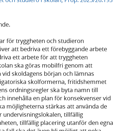
nde.
 för tryggheten och studieron
över att bedriva ett förebyggande arbete
va ett arbete för att tryggheten
kolan ska göras mobilfri genom att
n vid skoldagens början och lämnas
bligatoriska skolformerna, fritidshemmet
ns ordningsregler ska byta namn till
h innehålla en plan för konsekvenser vid
ska möjligheterna stärkas att använda de
 undervisningslokalen, tillfällig
ten, tillfällig placering utanför den egna
 fall ska det även bli möjligt att neka