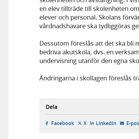
en elev tillträde till skolenheten 
elever och personal. Skolans förvä
vårdnadshavare ska tydliggöras g
Dessutom föreslås att det ska bli 
bedriva akutskola, dvs. en verksamhe
undervisning utanför den egna sko
Ändringarna i skollagen föreslås tr
Dela
- öppnas i ny flik, extern w
- öppnas i ny flik, ext
- öppnas i
Facebook
X
LinkedIn
E-pos