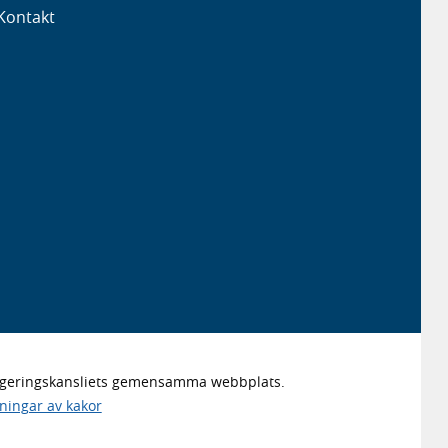
Kontakt
Regeringskansliets gemensamma webbplats.
lningar av kakor