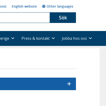
post
English website
Other languages
Sök
verige
Press & kontakt
Jobba hos oss