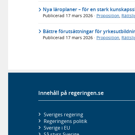
Nya läroplaner – för en stark kunskapss
Publicerad
17 mars 2026
·
Proposition
,
Rättsl
Bättre förutsättningar för yrkesutbildni
Publicerad
17 mars 2026
·
Proposition
,
Rättsl
Innehåll på regeringen.se
Sveriges regering
Regeringens politik
Sverige i EU
Så styrs Sverige