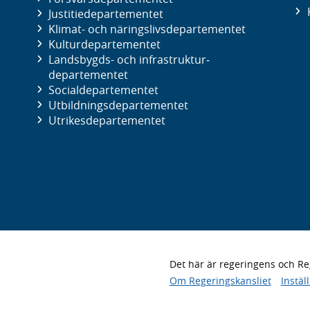
Justitie­departementet
Klimat- och näringslivs­departementet
Kultur­departementet
Landsbygds- och infrastruktur­
departementet
Social­departementet
Utbildnings­departementet
Utrikes­departementet
Det här är regeringens och 
Om Regeringskansliet
Instäl