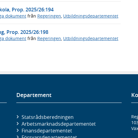
kola, Prop. 2025/26:194
iga dokument
från
Regeringen
,
Utbildningsdepartementet
ng, Prop. 2025/26:198
iga dokument
från
Regeringen
,
Utbildningsdepartementet
Departement
Ko
Statsrådsberedningen
Reg
10
Arbetsmarknads­departementet
Väx
Finans­departementet
Försvars­departementet