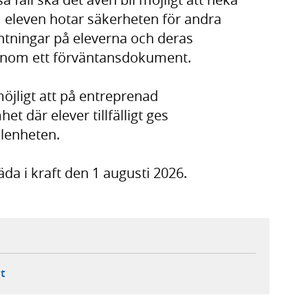
om eleven hotar säkerheten för andra
ntningar på eleverna och deras
enom ett förväntansdokument.
möjligt att på entreprenad
t där elever tillfälligt ges
lenheten.
äda i kraft den 1 augusti 2026.
ebbplats,
ern webbplats,
 ny flik, extern webbplats,
- öppnar din e-postklient,
t