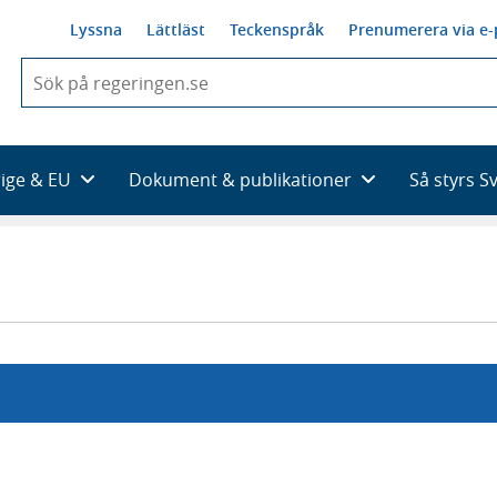
Lyssna
Lättläst
Teckenspråk
Prenumerera via e-
När
du
börjar
skriva
så
rige & EU
Dokument & publikationer
Så styrs S
framträder
en
lista
med
sökförslag