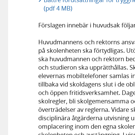
(pdf 4 MB)
Förslagen innebär i huvudsak följa
Huvudmannens och rektorns ansvar
på skolenheten ska förtydligas. Ut
ska huvudmannen och rektorn bedri
och studieron ska upprätthållas. S
elevernas mobiltelefoner samlas i
tillbaka vid skoldagens slut i de o
och öppen fritidsverksamhet. Dage
skolregler, bli skolgemensamma oc
överträdelser av reglerna. Vidare 
disciplinära åtgärderna utvisning ur
omplacering inom den egna skolenhe
skolenheten och avstängning. I vissa