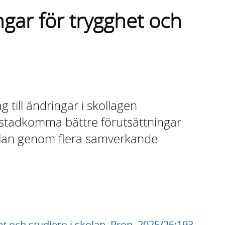
ngar för trygghet och
g till ändringar i skollagen
 åstadkomma bättre förutsättningar
kolan genom flera samverkande
et och studiero i skolan, Prop. 2025/26:193