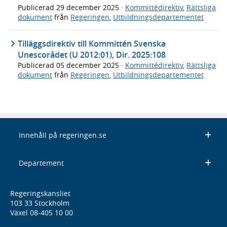
Publicerad
29 december 2025
·
Kommittédirektiv
,
Rättsliga
dokument
från
Regeringen
,
Utbildningsdepartementet
Tilläggsdirektiv till Kommittén Svenska
Unescorådet (U 2012:01), Dir. 2025:108
Publicerad
05 december 2025
·
Kommittédirektiv
,
Rättsliga
dokument
från
Regeringen
,
Utbildningsdepartementet
Innehåll på regeringen.se
Departement
Regeringskansliet
103 33 Stockholm
Växel 08-405 10 00