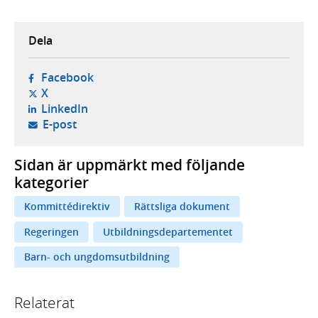
Dela
- öppnas i ny flik, extern webbplats,
Facebook
- öppnas i ny flik, extern webbplats,
X
- öppnas i ny flik, extern webbplats,
LinkedIn
- öppnar din e-postklient,
E-post
Sidan är uppmärkt med följande
kategorier
Kommittédirektiv
Rättsliga dokument
Regeringen
Utbildningsdepartementet
Barn- och ungdomsutbildning
Relaterat