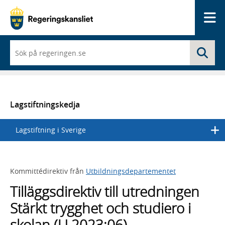
Me
När
Sö
du
börjar
skriva
så
framträder
en
Lagstiftningskedja
lista
med
Lagstiftning i Sverige
sökförslag
Kommittédirektiv från
Utbildningsdepartementet
Tilläggsdirektiv till utredningen
Stärkt trygghet och studiero i
skolan (U 2023:06)