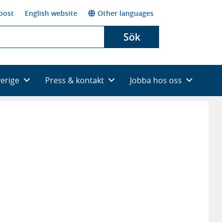
post
English website
Other languages
Sök
verige
Press & kontakt
Jobba hos oss