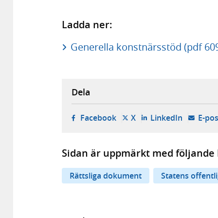
Ladda ner:
Generella konstnärsstöd (pdf 60
Dela
- öppnas i ny flik, extern w
- öppnas i ny flik, ext
- öppnas i
Facebook
X
LinkedIn
E-pos
Sidan är uppmärkt med följande 
Rättsliga dokument
Statens offentl