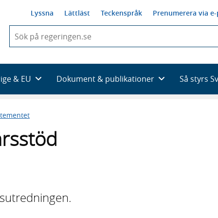
Lyssna
Lättläst
Teckenspråk
Prenumerera via e-
När
du
börjar
skriva
så
rige & EU
Dokument & publikationer
Så styrs S
framträder
en
lista
rtementet
med
sökförslag
ärsstöd
sutredningen.