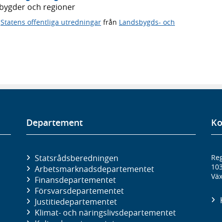
dsbygder och regioner
,
Statens offentliga utredningar
från
Landsbygds- och
Departement
Ko
Statsrådsberedningen
Reg
10
Arbetsmarknads­departementet
Väx
Finans­departementet
Försvars­departementet
Justitie­departementet
Klimat- och näringslivs­departementet