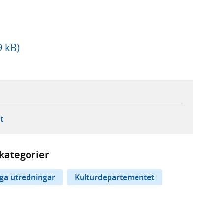
9 kB)
ebbplats,
ern webbplats,
 ny flik, extern webbplats,
- öppnar din e-postklient,
t
kategorier
iga utredningar
Kulturdepartementet