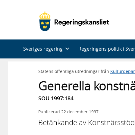
Huvudnavigering
Sveriges regering
Regeringens politik i Sve
Statens offentliga utredningar från
Kulturdepa
Generella konstn
SOU 1997:184
Publicerad
22 december 1997
Betänkande av Konstnärsstöd