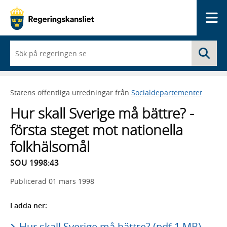
Me
När
Sö
du
börjar
skriva
så
Statens offentliga utredningar från
Socialdepartementet
framträder
en
Hur skall Sverige må bättre? -
lista
med
första steget mot nationella
sökförslag
folkhälsomål
SOU 1998:43
Publicerad
01 mars 1998
Ladda ner:
Hur skall Sverige må bättre? (pdf 1 MB)