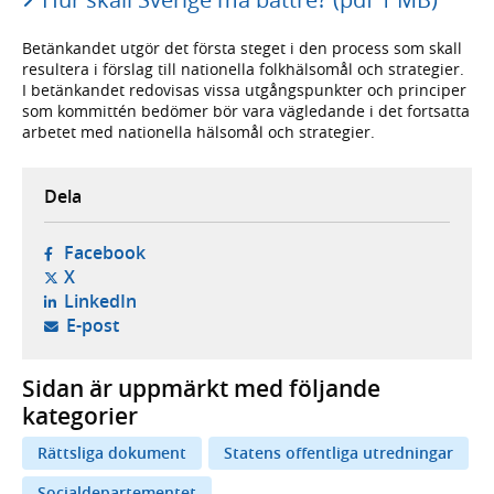
Betänkandet utgör det första steget i den process som skall
resultera i förslag till nationella folkhälsomål och strategier.
I betänkandet redovisas vissa utgångspunkter och principer
som kommittén bedömer bör vara vägledande i det fortsatta
arbetet med nationella hälsomål och strategier.
Dela
- öppnas i ny flik, extern webbplats,
Facebook
- öppnas i ny flik, extern webbplats,
X
- öppnas i ny flik, extern webbplats,
LinkedIn
- öppnar din e-postklient,
E-post
Sidan är uppmärkt med följande
kategorier
Rättsliga dokument
Statens offentliga utredningar
Socialdepartementet