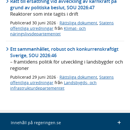
Rätt till ersättning vid avveckling av kärnkraft på
grund av politiska beslut, SOU 2026:47
Reaktorer som inte tagits i drift
Publicerad
30 juni 2026
·
Rättsliga dokument
,
Statens
offentliga utredningar
från
Klimat- och
näringslivsdepartementet
Ett sammanhållet, robust och konkurrenskraftigt
Sverige, SOU 2026:46
– framtidens politik för utveckling i landsbygder och
regioner
Publicerad
29 juni 2026
·
Rättsliga dokument
,
Statens
offentliga utredningar
från
Landsbygds- och
infrastrukturdepartementet
Innehåll på regeringen.se