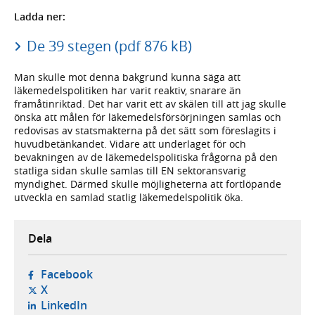
Ladda ner:
De 39 stegen (pdf 876 kB)
Man skulle mot denna bakgrund kunna säga att
läkemedelspolitiken har varit reaktiv, snarare än
framåtinriktad. Det har varit ett av skälen till att jag skulle
önska att målen för läkemedelsförsörjningen samlas och
redovisas av statsmakterna på det sätt som föreslagits i
huvudbetänkandet. Vidare att underlaget för och
bevakningen av de läkemedelspolitiska frågorna på den
statliga sidan skulle samlas till EN sektoransvarig
myndighet. Därmed skulle möjligheterna att fortlöpande
utveckla en samlad statlig läkemedelspolitik öka.
Dela
- öppnas i ny flik, extern webbplats,
Facebook
- öppnas i ny flik, extern webbplats,
X
- öppnas i ny flik, extern webbplats,
LinkedIn