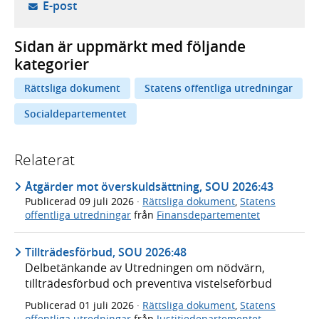
- öppnar din e-postklient,
E-post
Sidan är uppmärkt med följande
kategorier
Rättsliga dokument
Statens offentliga utredningar
Socialdepartementet
Relaterat
Åtgärder mot överskuldsättning, SOU 2026:43
Publicerad
09 juli 2026
·
Rättsliga dokument
,
Statens
offentliga utredningar
från
Finansdepartementet
Tillträdesförbud, SOU 2026:48
Delbetänkande av Utredningen om nödvärn,
tillträdesförbud och preventiva vistelseförbud
Publicerad
01 juli 2026
·
Rättsliga dokument
,
Statens
offentliga utredningar
från
Justitiedepartementet