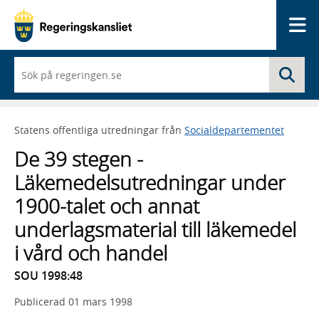
Me
När
Sö
du
börjar
skriva
så
Statens offentliga utredningar från
Socialdepartementet
framträder
en
De 39 stegen -
lista
med
Läkemedelsutredningar under
sökförslag
1900-talet och annat
underlagsmaterial till läkemedel
i vård och handel
SOU 1998:48
Publicerad
01 mars 1998