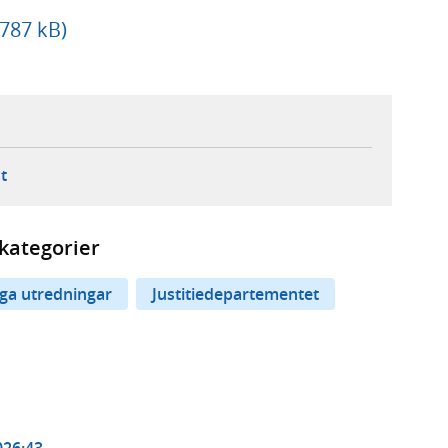
 787 kB)
ebbplats,
ern webbplats,
 ny flik, extern webbplats,
- öppnar din e-postklient,
t
kategorier
iga utredningar
Justitiedepartementet
026:43