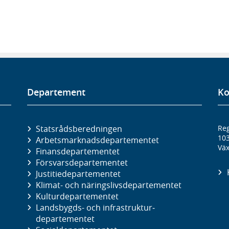
Departement
Ko
Statsrådsberedningen
Reg
10
Arbetsmarknads­departementet
Väx
Finans­departementet
Försvars­departementet
Justitie­departementet
Klimat- och näringslivs­departementet
Kultur­departementet
Landsbygds- och infrastruktur­
departementet