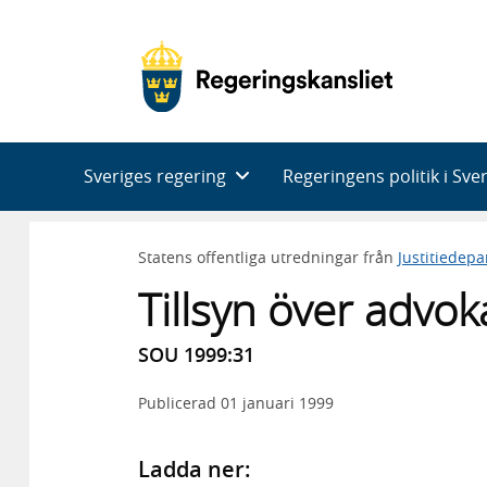
Huvudnavigering
Sveriges regering
Regeringens politik i Sve
Statens offentliga utredningar från
Justitiedep
Tillsyn över advo
SOU 1999:31
Publicerad
01 januari 1999
Ladda ner: