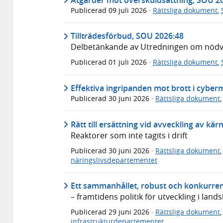
Publicerad
09 juli 2026
·
Rättsliga dokument
,
Tillträdesförbud, SOU 2026:48
Delbetänkande av Utredningen om nödvär
Publicerad
01 juli 2026
·
Rättsliga dokument
,
Effektiva ingripanden mot brott i cyber
Publicerad
30 juni 2026
·
Rättsliga dokument
Rätt till ersättning vid avveckling av kä
Reaktorer som inte tagits i drift
Publicerad
30 juni 2026
·
Rättsliga dokument
näringslivsdepartementet
Ett sammanhållet, robust och konkurren
– framtidens politik för utveckling i lan
Publicerad
29 juni 2026
·
Rättsliga dokument
infrastrukturdepartementet