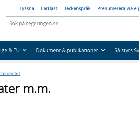
Lyssna
Lättläst
Teckenspråk
Prenumerera via e-
När
du
börjar
skriva
så
rige & EU
Dokument & publikationer
Så styrs S
framträder
en
lista
artementet
med
sökförslag
kater m.m.