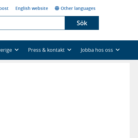
post
English website
Other languages
Sök
verige
Press & kontakt
Jobba hos oss