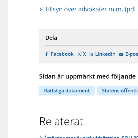
Tillsyn över advokater m.m. (pdf
Dela
- öppnas i ny flik, extern w
- öppnas i ny flik, ext
- öppnas i
Facebook
X
LinkedIn
E-pos
Sidan är uppmärkt med följande 
Rättsliga dokument
Statens offentl
Relaterat
Åtgärder mot överskuldsättning, SOU 2