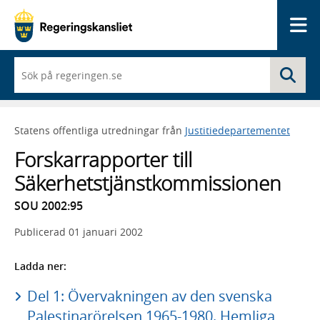
Me
När
Sö
du
börjar
skriva
så
Statens offentliga utredningar från
Justitiedepartementet
framträder
en
Forskarrapporter till
lista
med
Säkerhetstjänstkommissionen
sökförslag
SOU 2002:95
Publicerad
01 januari 2002
Ladda ner:
Del 1: Övervakningen av den svenska
Palestinarörelsen 1965-1980. Hemliga