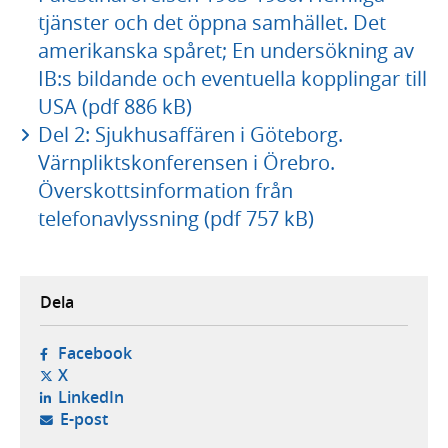
tjänster och det öppna samhället. Det
amerikanska spåret; En undersökning av
IB:s bildande och eventuella kopplingar till
USA (pdf 886 kB)
Del 2: Sjukhusaffären i Göteborg.
Värnpliktskonferensen i Örebro.
Överskottsinformation från
telefonavlyssning (pdf 757 kB)
Dela
- öppnas i ny flik, extern webbplats,
Facebook
- öppnas i ny flik, extern webbplats,
X
- öppnas i ny flik, extern webbplats,
LinkedIn
- öppnar din e-postklient,
E-post