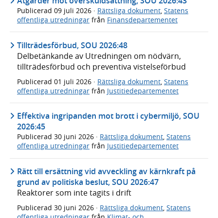
Åtgärder mot överskuldsättning, SOU 2026:43
Publicerad
09 juli 2026
·
Rättsliga dokument
,
Statens
offentliga utredningar
från
Finansdepartementet
Tillträdesförbud, SOU 2026:48
Delbetänkande av Utredningen om nödvärn,
tillträdesförbud och preventiva vistelseförbud
Publicerad
01 juli 2026
·
Rättsliga dokument
,
Statens
offentliga utredningar
från
Justitiedepartementet
Effektiva ingripanden mot brott i cybermiljö, SOU
2026:45
Publicerad
30 juni 2026
·
Rättsliga dokument
,
Statens
offentliga utredningar
från
Justitiedepartementet
Rätt till ersättning vid avveckling av kärnkraft på
grund av politiska beslut, SOU 2026:47
Reaktorer som inte tagits i drift
Publicerad
30 juni 2026
·
Rättsliga dokument
,
Statens
offentliga utredningar
från
Klimat- och