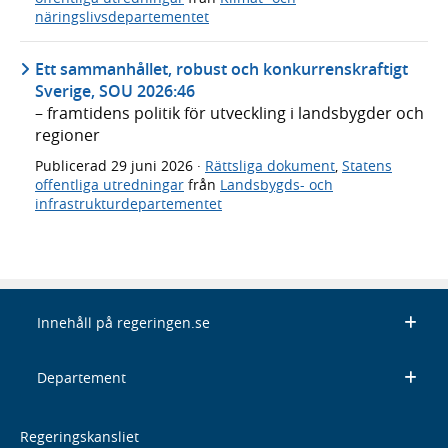
näringslivsdepartementet
Ett sammanhållet, robust och konkurrenskraftigt
Sverige, SOU 2026:46
– framtidens politik för utveckling i landsbygder och
regioner
Publicerad
29 juni 2026
·
Rättsliga dokument
,
Statens
offentliga utredningar
från
Landsbygds- och
infrastrukturdepartementet
Innehåll på regeringen.se
Departement
Regeringskansliet