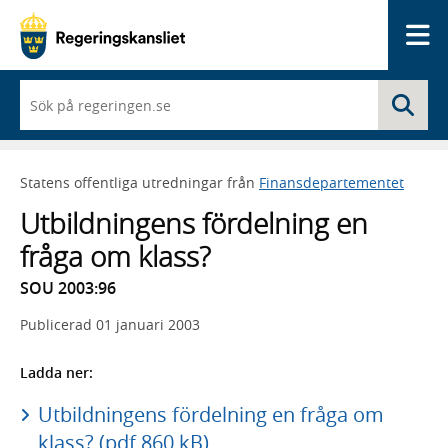
Me
När
Sö
du
börjar
skriva
så
Statens offentliga utredningar från
Finansdepartementet
framträder
en
Utbildningens fördelning en
lista
med
fråga om klass?
sökförslag
SOU 2003:96
Publicerad
01 januari 2003
Ladda ner:
Utbildningens fördelning en fråga om
klass? (pdf 860 kB)