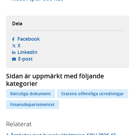
Dela
- öppnas i ny flik, extern webbplats,
Facebook
- öppnas i ny flik, extern webbplats,
X
- öppnas i ny flik, extern webbplats,
LinkedIn
- öppnar din e-postklient,
E-post
Sidan är uppmärkt med följande
kategorier
Rättsliga dokument
Statens offentliga utredningar
Finansdepartementet
Relaterat