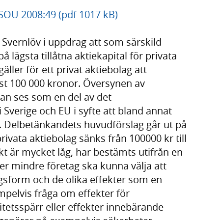
, SOU 2008:49 (pdf 1017 kB)
 Svernlöv i uppdrag att som särskild
på lägsta tillåtna aktiekapital för privata
äller för ett privat aktiebolag att
nst 100 000 kronor. Översynen av
 kan ses som en del av det
 Sverige och EU i syfte att bland annat
. Delbetänkandets huvudförslag går ut på
privata aktiebolag sänks från 100000 kr till
kt är mycket låg, har bestämts utifrån en
ler mindre företag ska kunna välja att
gsform och de olika effekter som en
pelvis fråga om effekter för
itetsspärr eller effekter innebärande