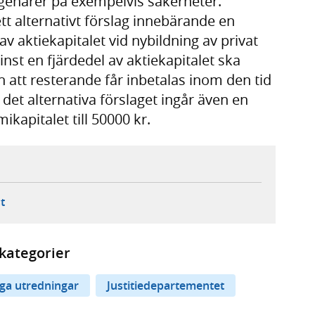
rgenärer på exempelvis säkerheter.
tt alternativt förslag innebärande en
 av aktiekapitalet vid nybildning av privat
inst en fjärdedel av aktiekapitalet ska
h att resterande får inbetalas inom den tid
det alternativa förslaget ingår även en
kapitalet till 50000 kr.
ebbplats,
ern webbplats,
 ny flik, extern webbplats,
- öppnar din e-postklient,
t
kategorier
iga utredningar
Justitiedepartementet