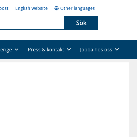
post
English website
Other languages
Sök
verige
Press & kontakt
Jobba hos oss