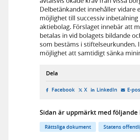
avtalsvis ökade krav från vissa bo
Delbetänkandet innehåller vidare e
möjlighet till successiv inbetalning
aktiebolag. Förslaget innebär att m
betalas in vid bolagets bildande oc
som bestäms i stiftelseurkunden. I 
möjlighet att samtidigt sänka minimi
Dela
- öppnas i ny flik, extern w
- öppnas i ny flik, ext
- öppnas i
Facebook
X
LinkedIn
E-pos
Sidan är uppmärkt med följande 
Rättsliga dokument
Statens offentl