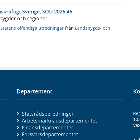
skraftigt Sverige, SOU 2026:46
dsbygder och regioner
,
Statens offentliga utredningar
från
Landsbygds- och
Departement
Ko
Statsrådsberedningen
Reg
10
Arbetsmarknads­departementet
Väx
Finans­departementet
Försvars­departementet