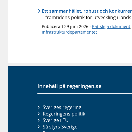
Ett sammanhållet, robust och konkurren
– framtidens politik för utveckling i lan
Publicerad
29 juni 2026
·
Rättsliga dokument
infrastrukturdepartementet
Innehåll på regeringen.se
Sveriges regering
Regeringens politik
Sverige i EU
Så styrs Sverige