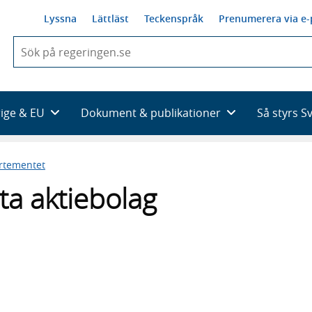
Lyssna
Lättläst
Teckenspråk
Prenumerera via e-
När
du
börjar
skriva
så
rige & EU
Dokument & publikationer
Så styrs S
framträder
en
lista
artementet
med
sökförslag
ata aktiebolag