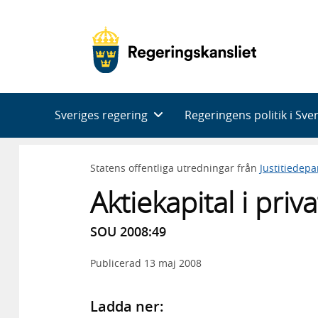
Huvudnavigering
Sveriges regering
Regeringens politik i Sve
Statens offentliga utredningar från
Justitiedep
Aktiekapital i priv
SOU 2008:49
Publicerad
13 maj 2008
Ladda ner: