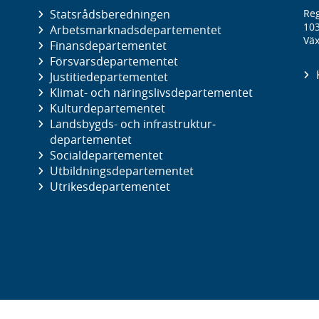
Statsrådsberedningen
Reg
10
Arbetsmarknads­departementet
Väx
Finans­departementet
Försvars­departementet
Justitie­departementet
Klimat- och näringslivs­departementet
Kultur­departementet
Landsbygds- och infrastruktur­
departementet
Social­departementet
Utbildnings­departementet
Utrikes­departementet