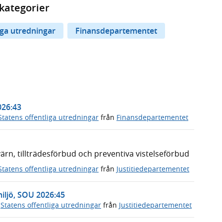
kategorier
iga utredningar
Finansdepartementet
026:43
Statens offentliga utredningar
från
Finansdepartementet
n, tillträdesförbud och preventiva vistelseförbud
Statens offentliga utredningar
från
Justitiedepartementet
miljö, SOU 2026:45
,
Statens offentliga utredningar
från
Justitiedepartementet