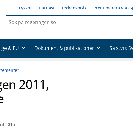
Lyssna
Lättläst
Teckenspråk
Prenumerera via e-
När
du
börjar
skriva
så
rige & EU
Dokument & publikationer
Så styrs S
framträder
en
lista
rtementet
med
sökförslag
gen 2011,
e
ril 2015