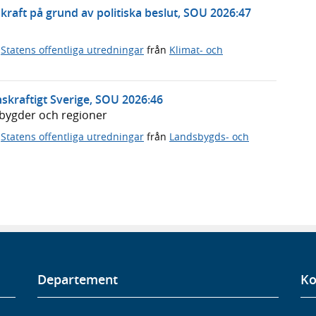
rnkraft på grund av politiska beslut, SOU 2026:47
,
Statens offentliga utredningar
från
Klimat- och
skraftigt Sverige, SOU 2026:46
dsbygder och regioner
,
Statens offentliga utredningar
från
Landsbygds- och
Departement
Ko