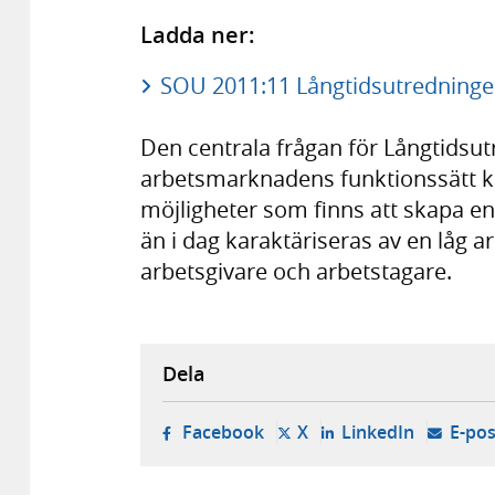
Ladda ner:
SOU 2011:11 Långtidsutredninge
Den centrala frågan för Långtidsut
arbetsmarknadens funktionssätt kan
möjligheter som finns att skapa e
än i dag karaktäriseras av en låg 
arbetsgivare och arbetstagare.
Dela
- öppnas i ny flik, extern w
- öppnas i ny flik, ext
- öppnas i
Facebook
X
LinkedIn
E-pos