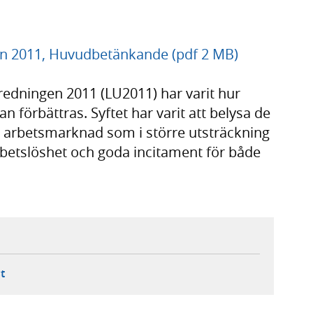
n 2011, Huvudbetänkande (pdf 2 MB)
redningen 2011 (LU2011) har varit hur
 förbättras. Syftet har varit att belysa de
n arbetsmarknad som i större utsträckning
arbetslöshet och goda incitament för både
ebbplats,
ern webbplats,
 ny flik, extern webbplats,
- öppnar din e-postklient,
t