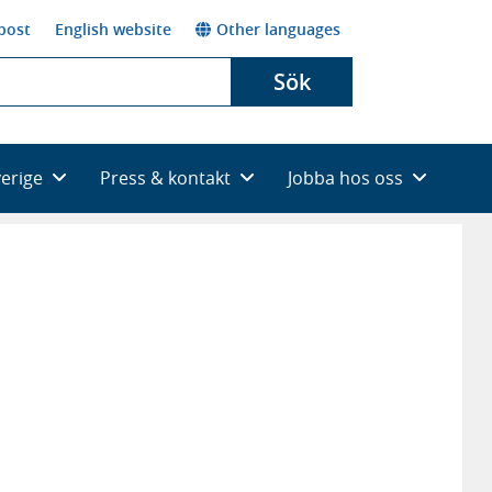
post
English website
Other languages
Sök
verige
Press & kontakt
Jobba hos oss