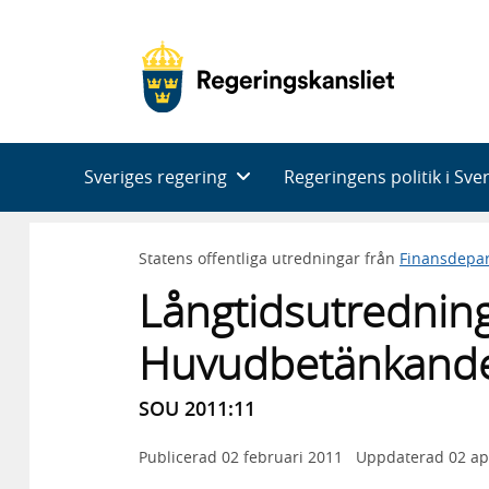
Huvudnavigering
Sveriges regering
Regeringens politik i Sve
Statens offentliga utredningar från
Finansdepa
Långtidsutrednin
Huvudbetänkand
SOU 2011:11
Publicerad
02 februari 2011
Uppdaterad
02 ap