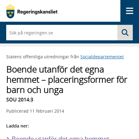
Me
När
Sö
du
börjar
skriva
så
Statens offentliga utredningar från
Socialdepartementet
framträder
en
Boende utanför det egna
lista
med
hemmet – placeringsformer för
sökförslag
barn och unga
SOU 2014:3
Publicerad
11 februari 2014
Ladda ner:
Boende utanför det egna hemmet –