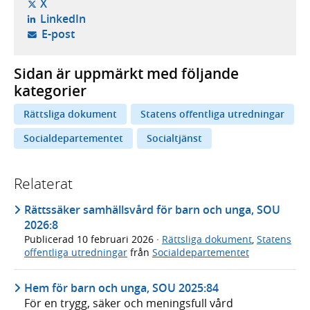
- öppnas i ny flik, extern webbplats,
X
- öppnas i ny flik, extern webbplats,
LinkedIn
- öppnar din e-postklient,
E-post
Sidan är uppmärkt med följande
kategorier
Rättsliga dokument
Statens offentliga utredningar
Socialdepartementet
Socialtjänst
Relaterat
Rättssäker samhällsvård för barn och unga, SOU
2026:8
Publicerad
10 februari 2026
·
Rättsliga dokument
,
Statens
offentliga utredningar
från
Socialdepartementet
Hem för barn och unga, SOU 2025:84
För en trygg, säker och meningsfull vård