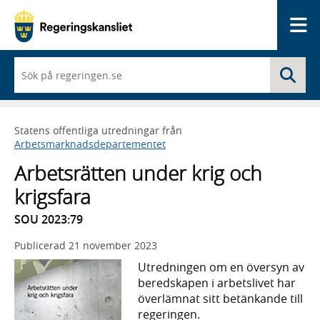
Me
När
Sö
du
börjar
skriva
så
Statens offentliga utredningar från
framträder
Arbetsmarknadsdepartementet
en
lista
Arbetsrätten under krig och
med
sökförslag
krigsfara
SOU 2023:79
Publicerad
21 november 2023
Utredningen om en översyn av
beredskapen i arbetslivet har
överlämnat sitt betänkande till
regeringen.