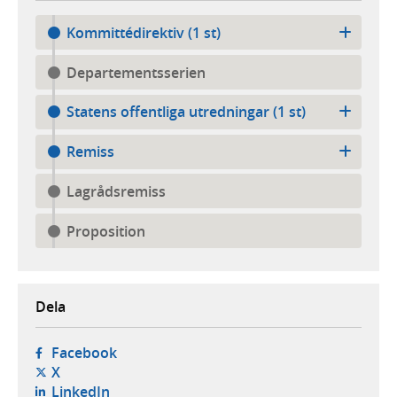
Kommittédirektiv (1 st)
Departementsserien
Statens offentliga utredningar (1 st)
Remiss
Lagrådsremiss
Proposition
Dela
- öppnas i ny flik, extern webbplats,
Facebook
- öppnas i ny flik, extern webbplats,
X
- öppnas i ny flik, extern webbplats,
LinkedIn