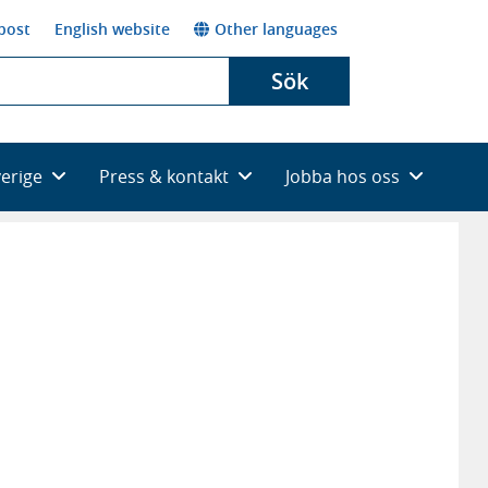
post
English website
Other languages
Sök
verige
Press & kontakt
Jobba hos oss