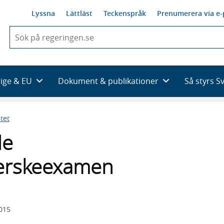
Lyssna
Lättläst
Teckenspråk
Prenumerera via e-
När
du
börjar
skriva
så
rige & EU
Dokument & publikationer
Så styrs S
framträder
en
lista
tet
med
sökförslag
de
öterskeexamen
2015