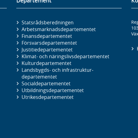
Departement
Ko
Statsrådsberedningen
Reg
10
Arbetsmarknads­departementet
Väx
Finans­departementet
Försvars­departementet
Justitie­departementet
Klimat- och näringslivs­departementet
Kultur­departementet
Landsbygds- och infrastruktur­
departementet
Social­departementet
Utbildnings­departementet
Utrikes­departementet