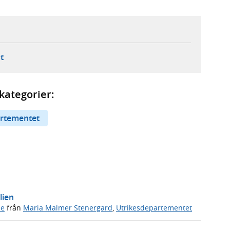
ebbplats,
ern webbplats,
 ny flik, extern webbplats,
- öppnar din e-postklient,
t
kategorier:
artementet
lien
de
från
Maria Malmer Stenergard
,
Utrikesdepartementet