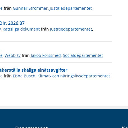
de
från
Gunnar Strömmer
,
Justitiedepartementet
Dir. 2026:87
v
,
Rättsliga dokument
från
Justitiedepartementet
,
n
de
,
Webb-tv
från
Jakob Forssmed
,
Socialdepartementet
kerställa skäliga elnätsavgifter
de
från
Ebba Busch
,
Klimat- och näringslivsdepartementet