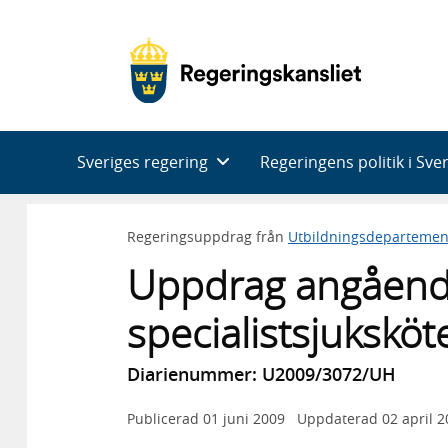
Huvudnavigering
Sveriges regering
Regeringens politik i Sve
Regeringsuppdrag från
Utbildningsdepartemen
Uppdrag angåen
specialistsjuksk
Diarienummer: U2009/3072/UH
Publicerad
01 juni 2009
Uppdaterad
02 april 