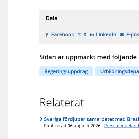
Dela
- öppnas i ny flik, extern w
- öppnas i ny flik, ext
- öppnas i
Facebook
X
LinkedIn
E-pos
Sidan är uppmärkt med följande 
Regeringsuppdrag
Utbildningsdep
Relaterat
Sverige fördjupar samarbetet med Brasi
Publicerad
06 augusti 2026
·
Pressmeddelan