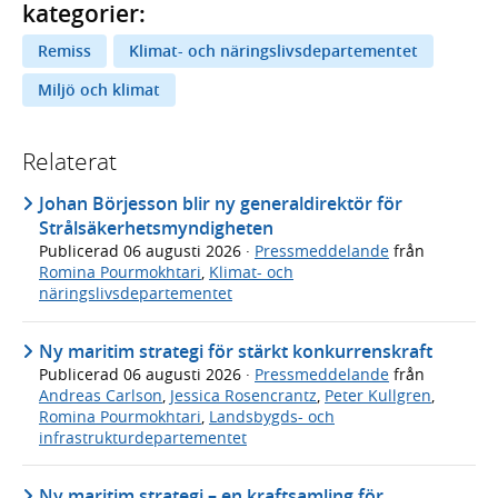
kategorier:
Remiss
Klimat- och näringslivsdepartementet
Miljö och klimat
Relaterat
Johan Börjesson blir ny generaldirektör för
Strålsäkerhetsmyndigheten
Publicerad
06 augusti 2026
·
Pressmeddelande
från
Romina Pourmokhtari
,
Klimat- och
näringslivsdepartementet
Ny maritim strategi för stärkt konkurrenskraft
Publicerad
06 augusti 2026
·
Pressmeddelande
från
Andreas Carlson
,
Jessica Rosencrantz
,
Peter Kullgren
,
Romina Pourmokhtari
,
Landsbygds- och
infrastrukturdepartementet
Ny maritim strategi – en kraftsamling för