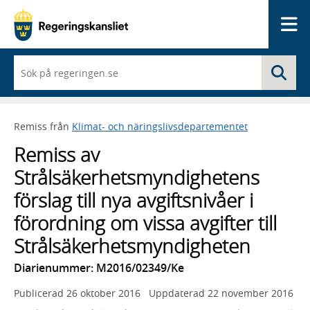
Me
När
Sö
du
börjar
skriva
så
Remiss från
Klimat- och näringslivsdepartementet
framträder
en
Remiss av
lista
med
Strålsäkerhetsmyndighetens
sökförslag
förslag till nya avgiftsnivåer i
förordning om vissa avgifter till
Strålsäkerhetsmyndigheten
Diarienummer: M2016/02349/Ke
Publicerad
26 oktober 2016
Uppdaterad
22 november 2016