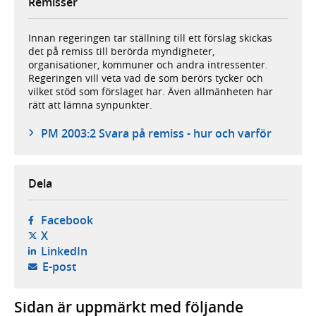
Remisser
Innan regeringen tar ställning till ett förslag skickas
det på remiss till berörda myndigheter,
organisationer, kommuner och andra intressenter.
Regeringen vill veta vad de som berörs tycker och
vilket stöd som förslaget har. Även allmänheten har
rätt att lämna synpunkter.
PM 2003:2 Svara på remiss - hur och varför
Dela
- öppnas i ny flik, extern webbplats,
Facebook
- öppnas i ny flik, extern webbplats,
X
- öppnas i ny flik, extern webbplats,
LinkedIn
- öppnar din e-postklient,
E-post
Sidan är uppmärkt med följande