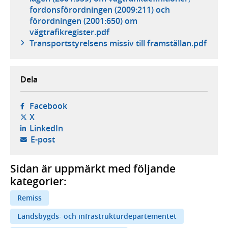
fordonsförordningen (2009:211) och
förordningen (2001:650) om
vägtrafikregister.pdf
Transportstyrelsens missiv till framställan.pdf
Dela
- öppnas i ny flik, extern webbplats,
Facebook
- öppnas i ny flik, extern webbplats,
X
- öppnas i ny flik, extern webbplats,
LinkedIn
- öppnar din e-postklient,
E-post
Sidan är uppmärkt med följande
kategorier:
Remiss
Landsbygds- och infrastrukturdepartementet