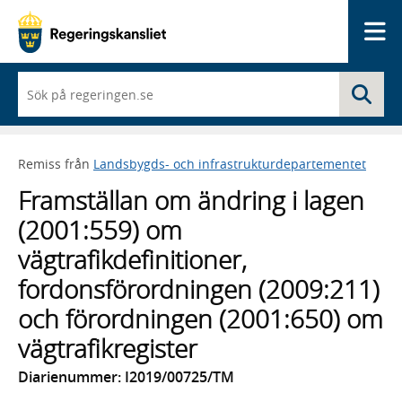
Me
När
Sö
du
börjar
skriva
så
Remiss från
Landsbygds- och infrastrukturdepartementet
framträder
en
Framställan om ändring i lagen
lista
med
(2001:559) om
sökförslag
vägtrafikdefinitioner,
fordonsförordningen (2009:211)
och förordningen (2001:650) om
vägtrafikregister
Diarienummer: I2019/00725/TM