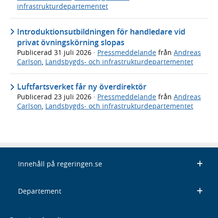
infrastrukturdepartementet
Introduktionsutbildningen för handledare vid
privat övningskörning slopas
Publicerad
31 juli 2026
·
Pressmeddelande
från
Andreas
Carlson
,
Landsbygds- och infrastrukturdepartementet
Luftfartsverket får ny överdirektör
Publicerad
23 juli 2026
·
Pressmeddelande
från
Andreas
Carlson
,
Landsbygds- och infrastrukturdepartementet
Innehåll på regeringen.se
Departement