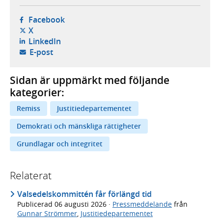
- öppnas i ny flik, extern webbplats,
Facebook
- öppnas i ny flik, extern webbplats,
X
- öppnas i ny flik, extern webbplats,
LinkedIn
- öppnar din e-postklient,
E-post
Sidan är uppmärkt med följande
kategorier:
Remiss
Justitiedepartementet
Demokrati och mänskliga rättigheter
Grundlagar och integritet
Relaterat
Valsedelskommittén får förlängd tid
Publicerad
06 augusti 2026
·
Pressmeddelande
från
Gunnar Strömmer
,
Justitiedepartementet