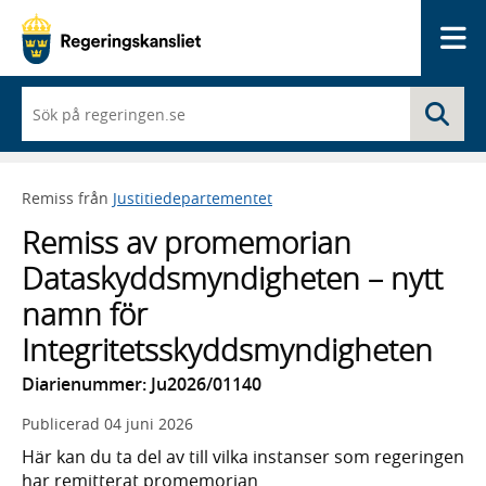
Me
När
Sö
du
börjar
skriva
så
Remiss från
Justitiedepartementet
framträder
en
Remiss av promemorian
lista
med
Dataskyddsmyndigheten – nytt
sökförslag
namn för
Integritetsskyddsmyndigheten
Diarienummer: Ju2026/01140
Publicerad
04 juni 2026
Här kan du ta del av till vilka instanser som regeringen
har remitterat promemorian