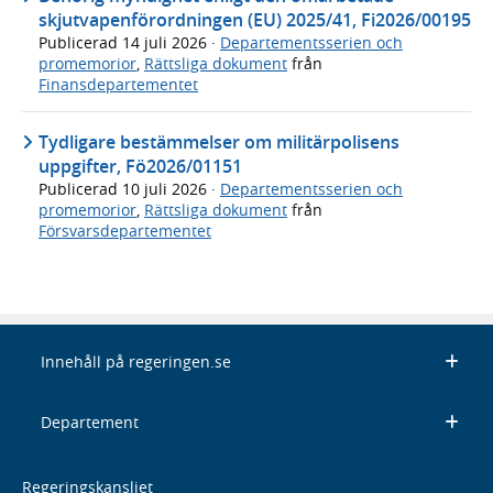
skjutvapenförordningen (EU) 2025/41, Fi2026/00195
Publicerad
14 juli 2026
·
Departementsserien och
promemorior
,
Rättsliga dokument
från
Finansdepartementet
Tydligare bestämmelser om militärpolisens
uppgifter, Fö2026/01151
Publicerad
10 juli 2026
·
Departementsserien och
promemorior
,
Rättsliga dokument
från
Försvarsdepartementet
Innehåll på regeringen.se
Departement
Regeringskansliet