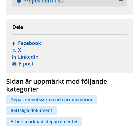
Proposition (1 st)
Dela
- öppnas i ny flik, extern webbplats,
Facebook
- öppnas i ny flik, extern webbplats,
X
- öppnas i ny flik, extern webbplats,
LinkedIn
- öppnar din e-postklient,
E-post
Sidan är uppmärkt med följande
kategorier
Departementsserien och promemorior
Rättsliga dokument
Arbetsmarknadsdepartementet