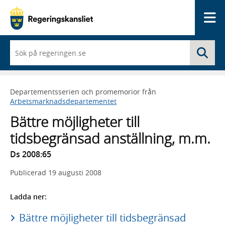
Me
När
Sö
du
börjar
skriva
så
Departementsserien och promemorior från
framträder
Arbetsmarknadsdepartementet
en
lista
Bättre möjligheter till
med
sökförslag
tidsbegränsad anställning, m.m.
Ds 2008:65
Publicerad
19 augusti 2008
Ladda ner:
Bättre möjligheter till tidsbegränsad