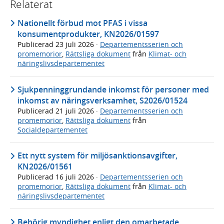
Relaterat
Nationellt förbud mot PFAS i vissa
konsumentprodukter, KN2026/01597
Publicerad
23 juli 2026
·
Departementsserien och
promemorior
,
Rättsliga dokument
från
Klimat- och
näringslivsdepartementet
Sjukpenninggrundande inkomst för personer med
inkomst av näringsverksamhet, S2026/01524
Publicerad
21 juli 2026
·
Departementsserien och
promemorior
,
Rättsliga dokument
från
Socialdepartementet
Ett nytt system för miljösanktionsavgifter,
KN2026/01561
Publicerad
16 juli 2026
·
Departementsserien och
promemorior
,
Rättsliga dokument
från
Klimat- och
näringslivsdepartementet
Behörig myndighet enligt den omarbetade