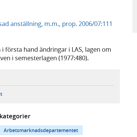
nsad anställning, m.m., prop. 2006/07:111
 i första hand ändringar i LAS, lagen om
ven i semesterlagen (1977:480).
ebbplats,
ern webbplats,
 ny flik, extern webbplats,
- öppnar din e-postklient,
t
kategorier
Arbetsmarknadsdepartementet