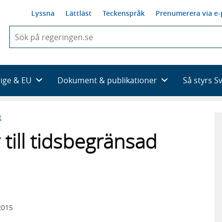
Lyssna
Lättläst
Teckenspråk
Prenumerera via e-
När
du
börjar
skriva
så
rige & EU
Dokument & publikationer
Så styrs S
framträder
en
lista
t
med
sökförslag
 till tidsbegränsad
2015