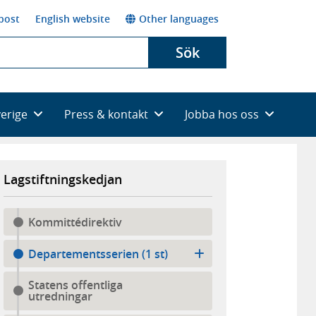
post
English website
Other languages
Sök
verige
Press & kontakt
Jobba hos oss
Lagstiftningskedjan
Kommittédirektiv
Departementsserien (1 st)
Statens offentliga
utredningar