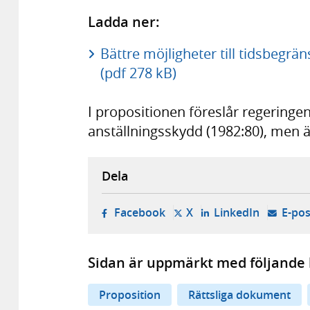
Ladda ner:
Bättre möjligheter till tidsbegrä
(pdf 278 kB)
I propositionen föreslår regeringen
anställningsskydd (1982:80), men ä
Dela
- öppnas i ny flik, extern w
- öppnas i ny flik, ext
- öppnas i
Facebook
X
LinkedIn
E-pos
Sidan är uppmärkt med följande 
Proposition
Rättsliga dokument