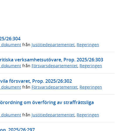
025/26:304
a dokument
från
Justitiedepartementet
,
Regeringen
ritiska verksamhetsutövare, Prop. 2025/26:303
a dokument
från
Försvarsdepartementet
,
Regeringen
vila försvaret, Prop. 2025/26:302
a dokument
från
Försvarsdepartementet
,
Regeringen
örordning om överföring av straffrättsliga
a dokument
från
Justitiedepartementet
,
Regeringen
Prop. 2025/26:297