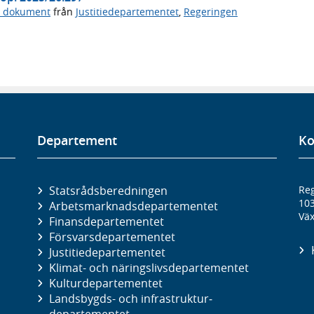
a dokument
från
Justitiedepartementet
,
Regeringen
Departement
Ko
Statsrådsberedningen
Reg
10
Arbetsmarknads­departementet
Väx
Finans­departementet
Försvars­departementet
Justitie­departementet
Klimat- och näringslivs­departementet
Kultur­departementet
Landsbygds- och infrastruktur­