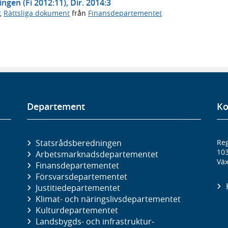
ngen (Fi 2012:11), Dir. 2014:3
,
Rättsliga dokument
från
Finansdepartementet
Departement
Ko
Statsrådsberedningen
Reg
10
Arbetsmarknads­departementet
Väx
Finans­departementet
Försvars­departementet
Justitie­departementet
Klimat- och näringslivs­departementet
Kultur­departementet
Landsbygds- och infrastruktur­