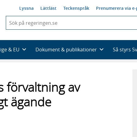
Lyssna
Lättläst
Teckenspråk
Prenumerera via e-
När
du
börjar
skriva
så
rige & EU
Dokument & publikationer
Så styrs S
framträder
en
lista
med
sökförslag
 förvaltning av
igt ägande