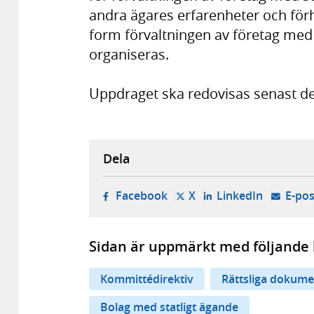
andra ägares erfarenheter och förh
form förvaltningen av företag med 
organiseras.
Uppdraget ska redovisas senast de
Dela
- öppnas i ny flik, extern w
- öppnas i ny flik, ext
- öppnas i
Facebook
X
LinkedIn
E-pos
Sidan är uppmärkt med följande 
Kommittédirektiv
Rättsliga dokume
Bolag med statligt ägande