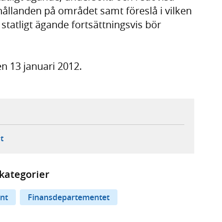
ållanden på området samt föreslå i vilken
statligt ägande fortsättningsvis bör
n 13 januari 2012.
ebbplats,
ern webbplats,
 ny flik, extern webbplats,
- öppnar din e-postklient,
t
kategorier
nt
Finansdepartementet