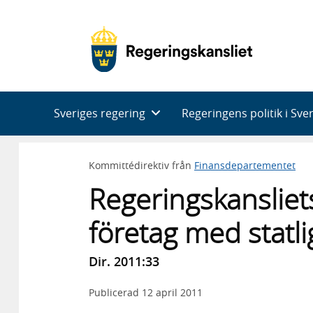
Huvudnavigering
Sveriges regering
Regeringens politik i Sve
Kommittédirektiv från
Finansdepartementet
Regeringskansliets
företag med statl
Dir. 2011:33
Publicerad
12 april 2011