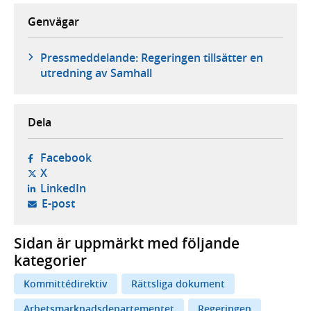
Genvägar
Pressmeddelande: Regeringen tillsätter en
utredning av Samhall
Dela
- öppnas i ny flik, extern webbplats,
Facebook
- öppnas i ny flik, extern webbplats,
X
- öppnas i ny flik, extern webbplats,
LinkedIn
- öppnar din e-postklient,
E-post
Sidan är uppmärkt med följande
kategorier
Kommittédirektiv
Rättsliga dokument
Arbetsmarknadsdepartementet
Regeringen