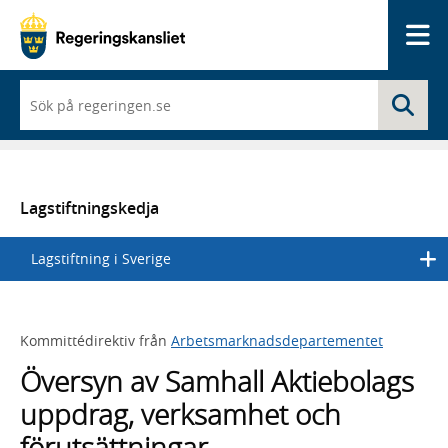
Me
När
Sö
du
börjar
skriva
så
framträder
en
Lagstiftningskedja
lista
med
Lagstiftning i Sverige
sökförslag
Kommittédirektiv från
Arbetsmarknadsdepartementet
Översyn av Samhall Aktiebolags
uppdrag, verksamhet och
förutsättningar