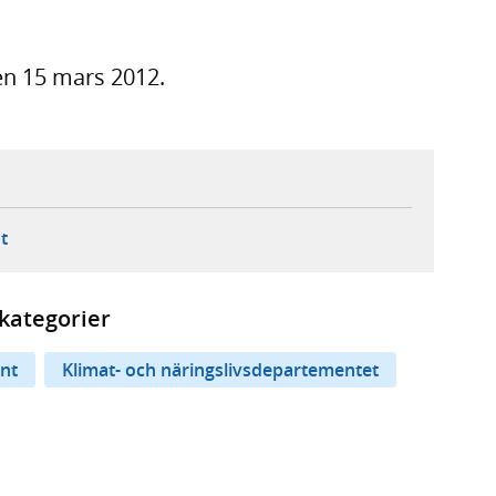
en 15 mars 2012.
ebbplats,
ern webbplats,
 ny flik, extern webbplats,
- öppnar din e-postklient,
t
kategorier
nt
Klimat- och näringslivsdepartementet