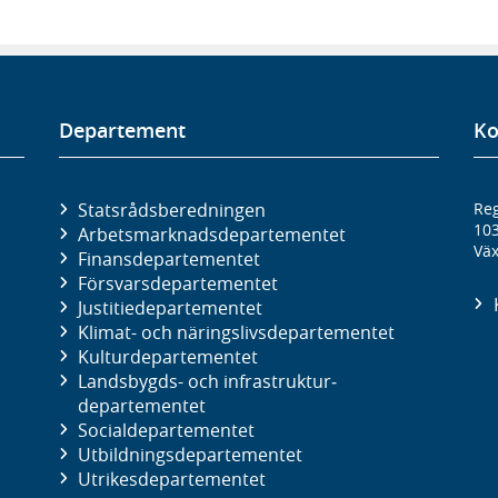
Departement
Ko
Statsrådsberedningen
Reg
10
Arbetsmarknads­departementet
Väx
Finans­departementet
Försvars­departementet
Justitie­departementet
Klimat- och näringslivs­departementet
Kultur­departementet
Landsbygds- och infrastruktur­
departementet
Social­departementet
Utbildnings­departementet
Utrikes­departementet