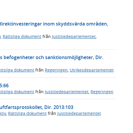
 direktinvesteringar inom skyddsvärda områden,
v
,
Rättsliga dokument
från
Justitiedepartementet
,
 befogenheter och sanktionsmöjligheter, Dir.
ttsliga dokument
från
Regeringen
,
Utrikesdepartementet
15:66
ttsliga dokument
från
Justitiedepartementet
,
Regeringen
uftfartsprotokollet, Dir. 2013:103
tiv
,
Rättsliga dokument
från
Justitiedepartementet