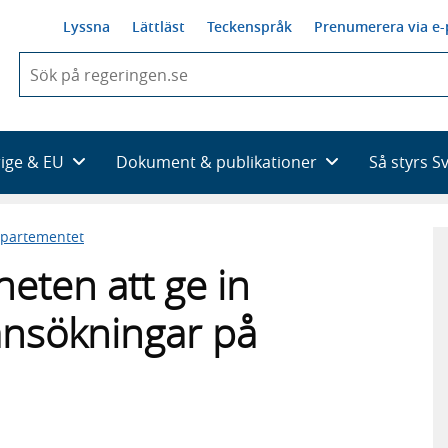
Lyssna
Lättläst
Teckenspråk
Prenumerera via e-
När
du
börjar
skriva
så
rige & EU
Dokument & publikationer
Så styrs S
framträder
en
lista
epartementet
med
sökförslag
heten att ge in
ansökningar på