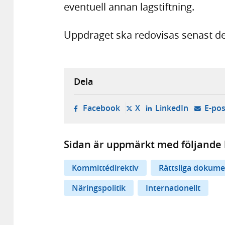
eventuell annan lagstiftning.
Uppdraget ska redovisas senast d
Dela
- öppnas i ny flik, extern w
- öppnas i ny flik, ext
- öppnas i
Facebook
X
LinkedIn
E-pos
Sidan är uppmärkt med följande 
Kommittédirektiv
Rättsliga dokume
Näringspolitik
Internationellt