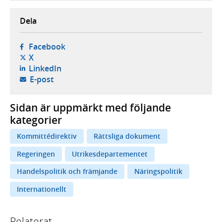
Dela
- öppnas i ny flik, extern webbplats,
Facebook
- öppnas i ny flik, extern webbplats,
X
- öppnas i ny flik, extern webbplats,
LinkedIn
- öppnar din e-postklient,
E-post
Sidan är uppmärkt med följande
kategorier
Kommittédirektiv
Rättsliga dokument
Regeringen
Utrikesdepartementet
Handelspolitik och främjande
Näringspolitik
Internationellt
Relaterat