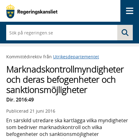
Me
När
Sö
du
börjar
skriva
så
Kommittédirektiv från
Utrikesdepartementet
framträder
en
Marknadskontrollmyndigheter
lista
med
och deras befogenheter och
sökförslag
sanktionsmöjligheter
Dir. 2016:49
Publicerad
21 juni 2016
En särskild utredare ska kartlägga vilka myndigheter
som bedriver marknadskontroll och vilka
befogenheter och sanktionsmöjligheter