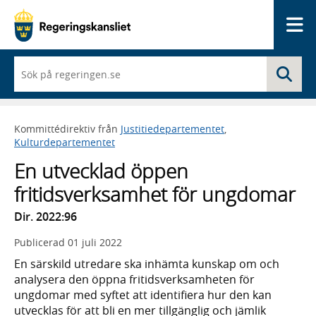
Me
När
Sö
du
börjar
skriva
så
Kommittédirektiv från
Justitiedepartementet
,
framträder
Kulturdepartementet
en
lista
En utvecklad öppen
med
sökförslag
fritidsverksamhet för ungdomar
Dir. 2022:96
Publicerad
01 juli 2022
En särskild utredare ska inhämta kunskap om och
analysera den öppna fritidsverksamheten för
ungdomar med syftet att identifiera hur den kan
utvecklas för att bli en mer tillgänglig och jämlik