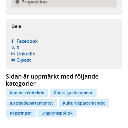
Proposition
Dela
- öppnas i ny flik, extern webbplats,
Facebook
- öppnas i ny flik, extern webbplats,
X
- öppnas i ny flik, extern webbplats,
LinkedIn
- öppnar din e-postklient,
E-post
Sidan är uppmärkt med följande
kategorier
Kommittédirektiv
Rättsliga dokument
Justitiedepartementet
Kulturdepartementet
Regeringen
Ungdomspolitik