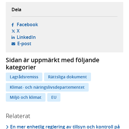
Dela
- öppnas i ny flik, extern webbplats,
Facebook
- öppnas i ny flik, extern webbplats,
X
- öppnas i ny flik, extern webbplats,
LinkedIn
- öppnar din e-postklient,
E-post
Sidan är uppmärkt med följande
kategorier
Lagrådsremiss
Rättsliga dokument
Klimat- och näringslivsdepartementet
Miljö och klimat
EU
Relaterat
En mer enhetlig reglering av tillsyn och kontroll på