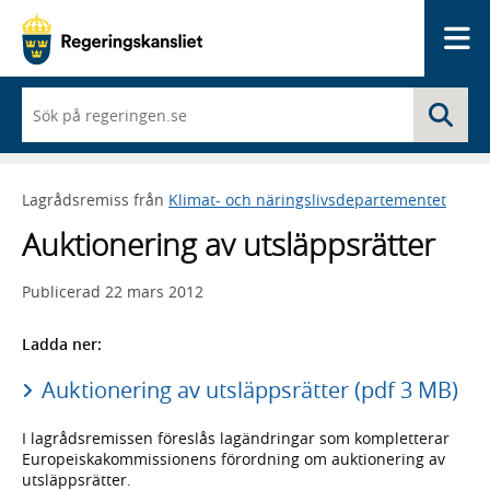
Me
När
Sö
du
börjar
skriva
så
Lagrådsremiss från
Klimat- och näringslivsdepartementet
framträder
en
Auktionering av utsläppsrätter
lista
med
sökförslag
Publicerad
22 mars 2012
Ladda ner:
Auktionering av utsläppsrätter (pdf 3 MB)
I lagrådsremissen föreslås lagändringar som kompletterar
Europeiskakommissionens förordning om auktionering av
utsläppsrätter.