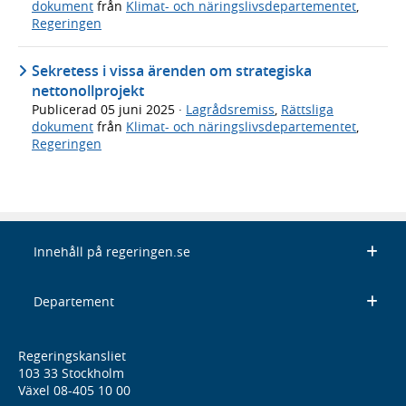
dokument
från
Klimat- och näringslivsdepartementet
,
Regeringen
Sekretess i vissa ärenden om strategiska
nettonollprojekt
Publicerad
05 juni 2025
·
Lagrådsremiss
,
Rättsliga
dokument
från
Klimat- och näringslivsdepartementet
,
Regeringen
Innehåll på regeringen.se
Departement
Regeringskansliet
103 33 Stockholm
Växel 08-405 10 00