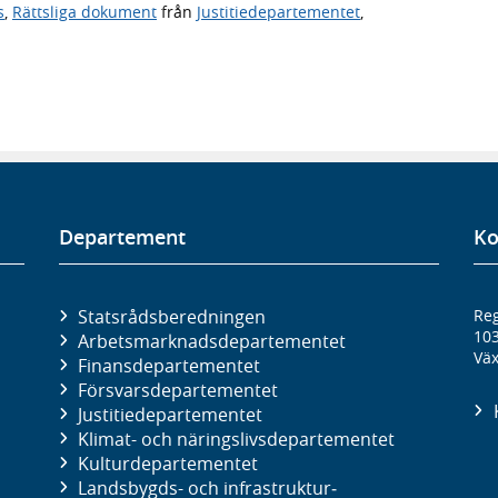
s
,
Rättsliga dokument
från
Justitiedepartementet
,
Departement
Ko
Statsrådsberedningen
Reg
10
Arbetsmarknads­departementet
Väx
Finans­departementet
Försvars­departementet
Justitie­departementet
Klimat- och näringslivs­departementet
Kultur­departementet
Landsbygds- och infrastruktur­