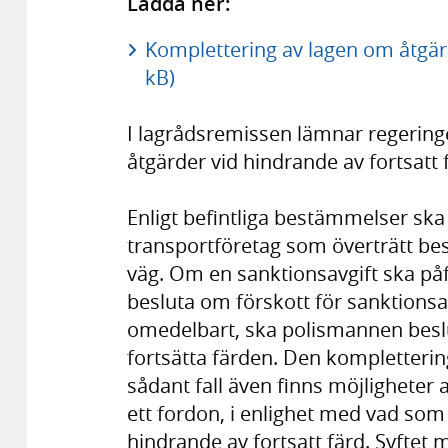
Ladda ner:
Komplettering av lagen om åtgärd
kB)
I lagrådsremissen lämnar regering
åtgärder vid hindrande av fortsatt 
Enligt befintliga bestämmelser ska
transportföretag som överträtt b
väg. Om en sanktionsavgift ska påf
besluta om förskott för sanktionsa
omedelbart, ska polismannen beslut
fortsätta färden. Den komplettering
sådant fall även finns möjlighete
ett fordon, i enlighet med vad som 
hindrande av fortsatt färd. Syftet 