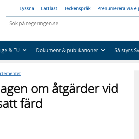
Lyssna
Lättläst
Teckenspråk
Prenumerera via e-
När
du
börjar
skriva
så
rige & EU
Dokument & publikationer
Så styrs S
framträder
en
lista
artementet
med
sökförslag
lagen om åtgärder vid
att färd