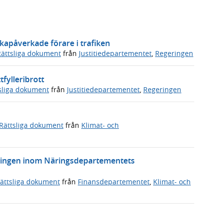
ikapåverkade förare i trafiken
Rättsliga dokument
från
Justitiedepartementet
,
Regeringen
tfylleribrott
sliga dokument
från
Justitiedepartementet
,
Regeringen
Rättsliga dokument
från
Klimat- och
tningen inom Näringsdepartementets
ättsliga dokument
från
Finansdepartementet
,
Klimat- och