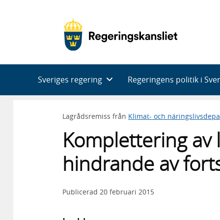
Huvudnavigering
Sveriges regering
Regeringens politik i Sve
Lagrådsremiss från
Klimat- och näringslivsdep
Komplettering av 
hindrande av forts
Publicerad
20 februari 2015