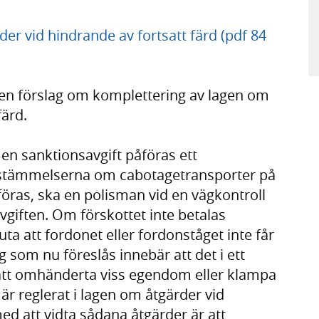
er vid hindrande av fortsatt färd (pdf 84
en förslag om komplettering av lagen om
färd.
 en sanktionsavgift påföras ett
estämmelserna om cabotagetransporter på
öras, ska en polisman vid en vägkontroll
vgiften. Om förskottet inte betalas
a att fordonet eller fordonståget inte får
 som nu föreslås innebär att det i ett
r att omhänderta viss egendom eller klampa
är reglerat i lagen om åtgärder vid
med att vidta sådana åtgärder är att