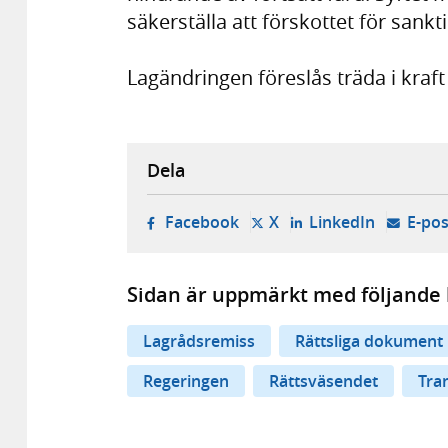
säkerställa att förskottet för sankt
Lagändringen föreslås träda i kraft 
Dela
- öppnas i ny flik, extern w
- öppnas i ny flik, ext
- öppnas i
Facebook
X
LinkedIn
E-pos
Sidan är uppmärkt med följande 
Lagrådsremiss
Rättsliga dokument
Regeringen
Rättsväsendet
Tra