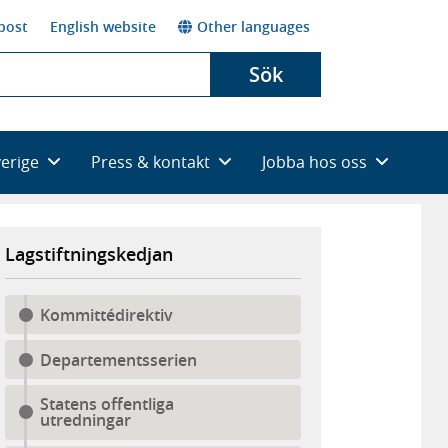
post
English website
Other languages
Sök
verige
Press & kontakt
Jobba hos oss
Lagstiftningskedjan
Kommittédirektiv
Departementsserien
Statens offentliga
utredningar