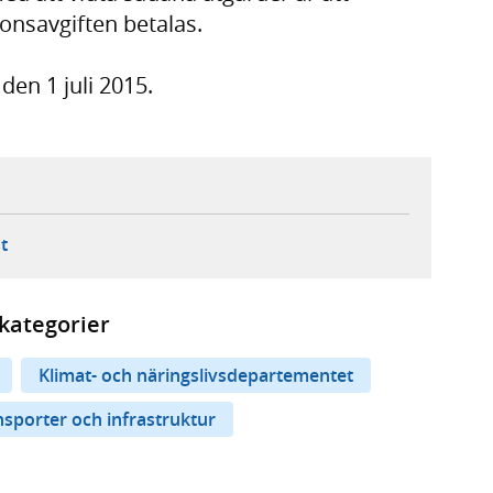
ionsavgiften betalas.
den 1 juli 2015.
ebbplats,
ern webbplats,
 ny flik, extern webbplats,
- öppnar din e-postklient,
t
kategorier
Klimat- och näringslivsdepartementet
nsporter och infrastruktur