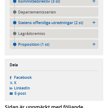
Kommittédirektiv (3 st)
Departementsserien
Statens offentliga utredningar (2 st)
Lagrådsremiss
Proposition (1 st)
Dela
- öppnas i ny flik, extern webbplats,
Facebook
- öppnas i ny flik, extern webbplats,
X
- öppnas i ny flik, extern webbplats,
LinkedIn
- öppnar din e-postklient,
E-post
Sidan är uppmärkt med följande