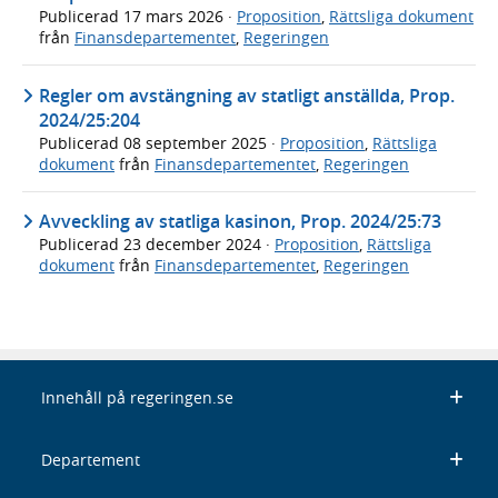
Publicerad
17 mars 2026
·
Proposition
,
Rättsliga dokument
från
Finansdepartementet
,
Regeringen
Regler om avstängning av statligt anställda, Prop.
2024/25:204
Publicerad
08 september 2025
·
Proposition
,
Rättsliga
dokument
från
Finansdepartementet
,
Regeringen
Avveckling av statliga kasinon, Prop. 2024/25:73
Publicerad
23 december 2024
·
Proposition
,
Rättsliga
dokument
från
Finansdepartementet
,
Regeringen
Innehåll på regeringen.se
Departement