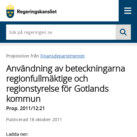
Me
När
Sö
du
börjar
skriva
så
Proposition från
Finansdepartementet
framträder
en
Användning av beteckningarna
lista
med
regionfullmäktige och
sökförslag
regionstyrelse för Gotlands
kommun
Prop. 2011/12:21
Publicerad
18 oktober 2011
Ladda ner: