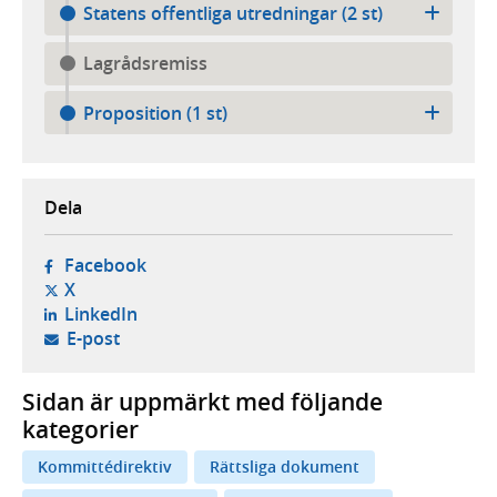
Statens offentliga utredningar (2 st)
Lagrådsremiss
Proposition (1 st)
Dela
- öppnas i ny flik, extern webbplats,
Facebook
- öppnas i ny flik, extern webbplats,
X
- öppnas i ny flik, extern webbplats,
LinkedIn
- öppnar din e-postklient,
E-post
Sidan är uppmärkt med följande
kategorier
Kommittédirektiv
Rättsliga dokument