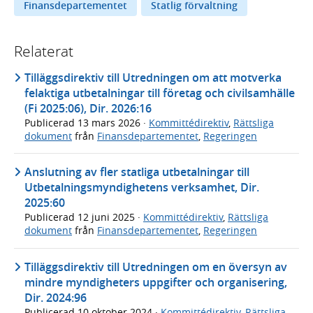
Finansdepartementet
Statlig förvaltning
Relaterat
Tilläggsdirektiv till Utredningen om att motverka
felaktiga utbetalningar till företag och civilsamhälle
(Fi 2025:06), Dir. 2026:16
Publicerad
13 mars 2026
·
Kommittédirektiv
,
Rättsliga
dokument
från
Finansdepartementet
,
Regeringen
Anslutning av fler statliga utbetalningar till
Utbetalningsmyndighetens verksamhet, Dir.
2025:60
Publicerad
12 juni 2025
·
Kommittédirektiv
,
Rättsliga
dokument
från
Finansdepartementet
,
Regeringen
Tilläggsdirektiv till Utredningen om en översyn av
mindre myndigheters uppgifter och organisering,
Dir. 2024:96
Publicerad
10 oktober 2024
·
Kommittédirektiv
,
Rättsliga