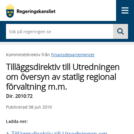
Me
När
Sö
du
börjar
skriva
så
Kommittédirektiv från
Finansdepartementet
framträder
en
Tilläggsdirektiv till Utredningen
lista
med
om översyn av statlig regional
sökförslag
förvaltning m.m.
Dir. 2010:72
Publicerad
08 juli 2010
Ladda ner:
Tilläggsdirektiv till Utredningen om