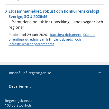
Ett sammanhållet, robust och konkurrenskraftigt
Sverige, SOU 2026:46
– framtidens politik för utveckling i landsbygder och
regioner
Publicerad
29 juni 2026
·
Rättsliga dokument
,
Statens
offentliga utredningar
från
Landsbygds- och
infrastrukturdepartementet
Innehåll på regeringen.se
Departement
Regeringskansliet
103 33 Stockholm