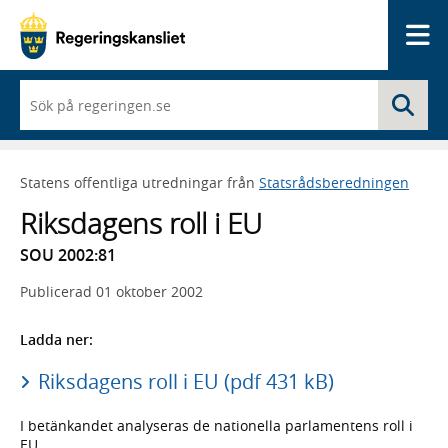
Me
När
Sö
du
börjar
skriva
så
Statens offentliga utredningar från
Statsrådsberedningen
framträder
en
Riksdagens roll i EU
lista
med
SOU 2002:81
sökförslag
Publicerad
01 oktober 2002
Ladda ner:
Riksdagens roll i EU (pdf 431 kB)
I betänkandet analyseras de nationella parlamentens roll i
EU.