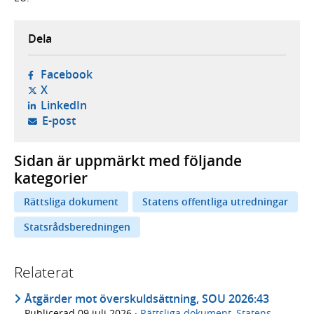
Dela
- öppnas i ny flik, extern webbplats,
Facebook
- öppnas i ny flik, extern webbplats,
X
- öppnas i ny flik, extern webbplats,
LinkedIn
- öppnar din e-postklient,
E-post
Sidan är uppmärkt med följande
kategorier
Rättsliga dokument
Statens offentliga utredningar
Statsrådsberedningen
Relaterat
Åtgärder mot överskuldsättning, SOU 2026:43
Publicerad
09 juli 2026
·
Rättsliga dokument
,
Statens