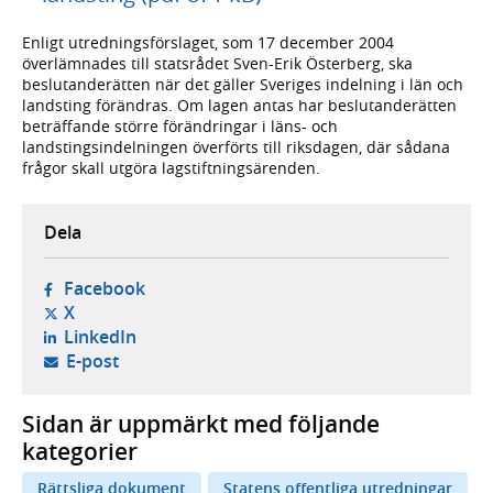
Enligt utredningsförslaget, som 17 december 2004
överlämnades till statsrådet Sven-Erik Österberg, ska
beslutanderätten när det gäller Sveriges indelning i län och
landsting förändras. Om lagen antas har beslutanderätten
beträffande större förändringar i läns- och
landstingsindelningen överförts till riksdagen, där sådana
frågor skall utgöra lagstiftningsärenden.
Dela
- öppnas i ny flik, extern webbplats,
Facebook
- öppnas i ny flik, extern webbplats,
X
- öppnas i ny flik, extern webbplats,
LinkedIn
- öppnar din e-postklient,
E-post
Sidan är uppmärkt med följande
kategorier
Rättsliga dokument
Statens offentliga utredningar