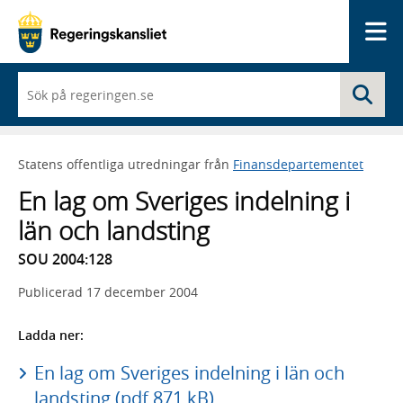
Me
När
Sö
du
börjar
skriva
så
Statens offentliga utredningar från
Finansdepartementet
framträder
en
En lag om Sveriges indelning i
lista
med
län och landsting
sökförslag
SOU 2004:128
Publicerad
17 december 2004
Ladda ner:
En lag om Sveriges indelning i län och
landsting (pdf 871 kB)