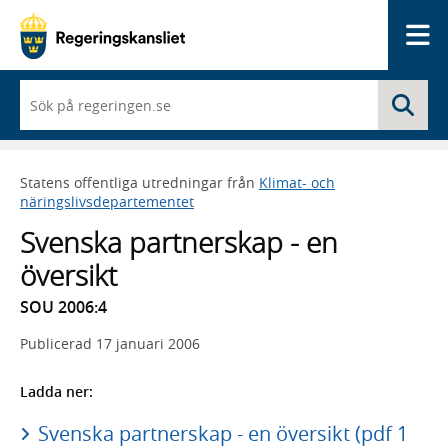
Me
När
Sö
du
börjar
skriva
så
Statens offentliga utredningar från
Klimat- och
framträder
näringslivsdepartementet
en
lista
Svenska partnerskap - en
med
sökförslag
översikt
SOU 2006:4
Publicerad
17 januari 2006
Ladda ner:
Svenska partnerskap - en översikt (pdf 1