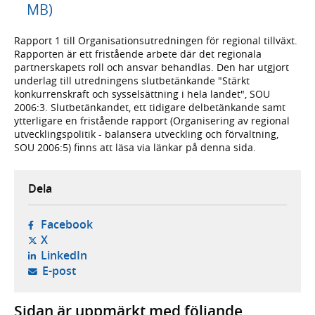
MB)
Rapport 1 till Organisationsutredningen för regional tillväxt.
Rapporten är ett fristående arbete där det regionala
partnerskapets roll och ansvar behandlas. Den har utgjort
underlag till utredningens slutbetänkande "Stärkt
konkurrenskraft och sysselsättning i hela landet", SOU
2006:3. Slutbetänkandet, ett tidigare delbetänkande samt
ytterligare en fristående rapport (Organisering av regional
utvecklingspolitik - balansera utveckling och förvaltning,
SOU 2006:5) finns att läsa via länkar på denna sida.
Dela
- öppnas i ny flik, extern webbplats,
Facebook
- öppnas i ny flik, extern webbplats,
X
- öppnas i ny flik, extern webbplats,
LinkedIn
- öppnar din e-postklient,
E-post
Sidan är uppmärkt med följande