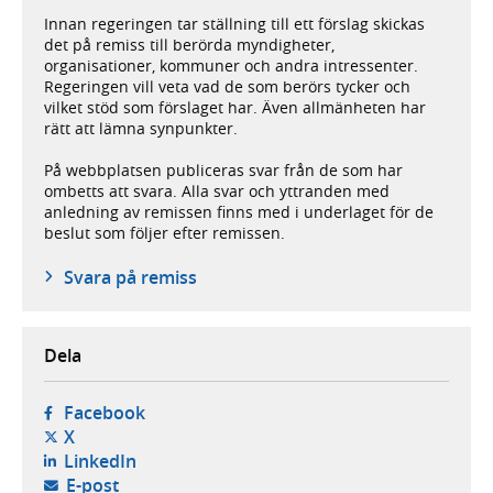
Innan regeringen tar ställning till ett förslag skickas
det på remiss till berörda myndigheter,
organisationer, kommuner och andra intressenter.
Regeringen vill veta vad de som berörs tycker och
vilket stöd som förslaget har. Även allmänheten har
rätt att lämna synpunkter.
På webbplatsen publiceras svar från de som har
ombetts att svara. Alla svar och yttranden med
anledning av remissen finns med i underlaget för de
beslut som följer efter remissen.
Svara på remiss
Dela
- öppnas i ny flik, extern webbplats,
Facebook
- öppnas i ny flik, extern webbplats,
X
- öppnas i ny flik, extern webbplats,
LinkedIn
- öppnar din e-postklient,
E-post