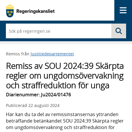
Me
När
Sö
du
börjar
skriva
så
Remiss från
Justitiedepartementet
framträder
en
Remiss av SOU 2024:39 Skärpta
lista
med
regler om ungdomsövervakning
sökförslag
och straffreduktion för unga
Diarienummer: Ju2024/01476
Publicerad
22 augusti 2024
Här kan du ta del av remissinstansernas yttranden
beträffande betänkandet SOU 2024:39 Skärpta regler
om ungdomsövervakning och straffreduktion för