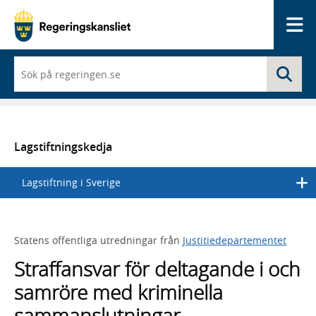
Me
När
Sö
du
börjar
skriva
så
framträder
en
Lagstiftningskedja
lista
med
Lagstiftning i Sverige
sökförslag
Statens offentliga utredningar från
Justitiedepartementet
Straffansvar för deltagande i och
samröre med kriminella
sammanslutningar