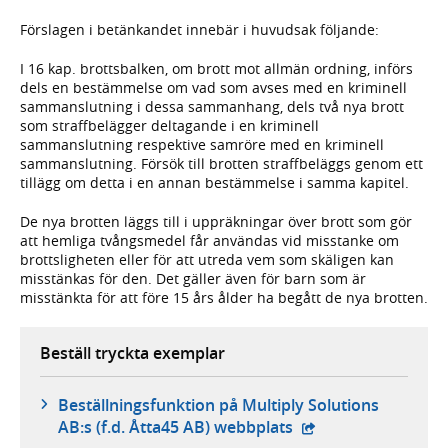
Förslagen i betänkandet innebär i huvudsak följande:
I 16 kap. brottsbalken, om brott mot allmän ordning, införs
dels en bestämmelse om vad som avses med en kriminell
sammanslutning i dessa sammanhang, dels två nya brott
som straffbelägger deltagande i en kriminell
sammanslutning respektive samröre med en kriminell
sammanslutning. Försök till brotten straffbeläggs genom ett
tillägg om detta i en annan bestämmelse i samma kapitel.
De nya brotten läggs till i uppräkningar över brott som gör
att hemliga tvångsmedel får användas vid misstanke om
brottsligheten eller för att utreda vem som skäligen kan
misstänkas för den. Det gäller även för barn som är
misstänkta för att före 15 års ålder ha begått de nya brotten.
Beställ tryckta exemplar
Beställningsfunktion på Multiply Solutions
- extern webbplats,
AB:s (f.d. Åtta45 AB) webbplats