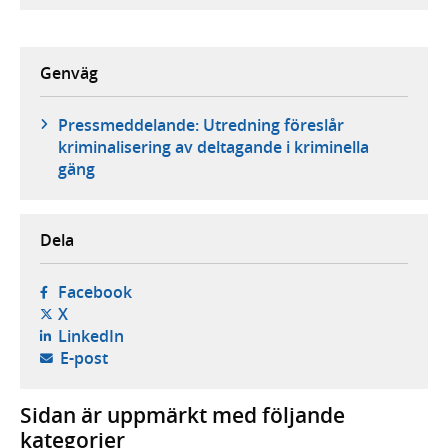
Genväg
Pressmeddelande: Utredning föreslår
kriminalisering av deltagande i kriminella
gäng
Dela
- öppnas i ny flik, extern webbplats,
Facebook
- öppnas i ny flik, extern webbplats,
X
- öppnas i ny flik, extern webbplats,
LinkedIn
- öppnar din e-postklient,
E-post
Sidan är uppmärkt med följande
kategorier