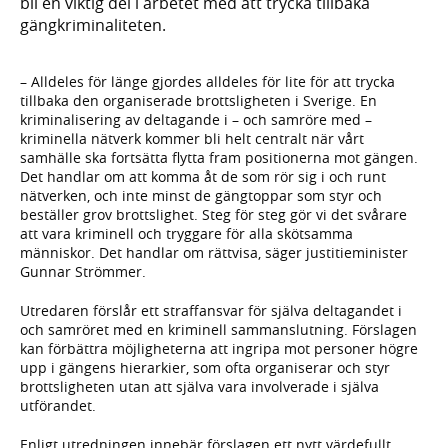
bli en viktig del i arbetet med att trycka tillbaka
gängkriminaliteten.
– Alldeles för länge gjordes alldeles för lite för att trycka
tillbaka den organiserade brottsligheten i Sverige. En
kriminalisering av deltagande i – och samröre med –
kriminella nätverk kommer bli helt centralt när vårt
samhälle ska fortsätta flytta fram positionerna mot gängen.
Det handlar om att komma åt de som rör sig i och runt
nätverken, och inte minst de gängtoppar som styr och
beställer grov brottslighet. Steg för steg gör vi det svårare
att vara kriminell och tryggare för alla skötsamma
människor. Det handlar om rättvisa, säger justitieminister
Gunnar Strömmer.
Utredaren förslår ett straffansvar för själva deltagandet i
och samröret med en kriminell sammanslutning. Förslagen
kan förbättra möjligheterna att ingripa mot personer högre
upp i gängens hierarkier, som ofta organiserar och styr
brottsligheten utan att själva vara involverade i själva
utförandet.
Enligt utredningen innebär förslagen ett nytt värdefullt