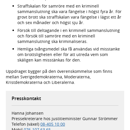
Straffskalan för samröre med en kriminell
sammanslutning ska vara fängelse i högst fyra år. För
grovt brott ska straffskalan vara fängelse i lägst ett år
och sex månader och högst sju år.
Försök till deltagande i en kriminell sammanslutning
och försök till samröre med en kriminell
sammanslutning ska kriminaliseras.
Hemliga tvångsmedel ska få användas vid misstanke
om brottsligheten eller för att utreda vem som
skäligen kan misstänkas för den.
Uppdraget bygger på den överenskommelse som finns
mellan Sverigedemokraterna, Moderaterna,
Kristdemokraterna och Liberalerna.
Presskontakt
Hanna Johansen
Pressekreterare hos justitieminister Gunnar Strömmer
Telefon (växel)
08-405 10 00
Mobil
076-107 63 65