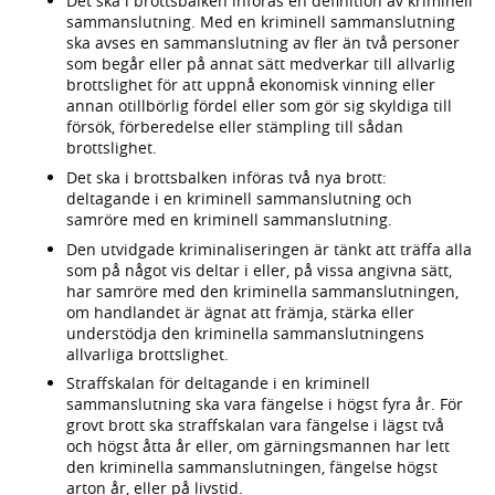
Det ska i brottsbalken införas en definition av kriminell
sammanslutning. Med en kriminell sammanslutning
ska avses en sammanslutning av fler än två personer
som begår eller på annat sätt medverkar till allvarlig
brottslighet för att uppnå ekonomisk vinning eller
annan otillbörlig fördel eller som gör sig skyldiga till
försök, förberedelse eller stämpling till sådan
brottslighet.
Det ska i brottsbalken införas två nya brott:
deltagande i en kriminell sammanslutning och
samröre med en kriminell sammanslutning.
Den utvidgade kriminaliseringen är tänkt att träffa alla
som på något vis deltar i eller, på vissa angivna sätt,
har samröre med den kriminella sammanslutningen,
om handlandet är ägnat att främja, stärka eller
understödja den kriminella sammanslutningens
allvarliga brottslighet.
Straffskalan för deltagande i en kriminell
sammanslutning ska vara fängelse i högst fyra år. För
grovt brott ska straffskalan vara fängelse i lägst två
och högst åtta år eller, om gärningsmannen har lett
den kriminella sammanslutningen, fängelse högst
arton år, eller på livstid.