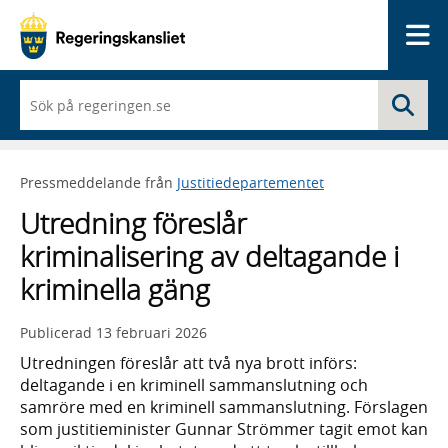
Me
När
Sö
du
börjar
skriva
så
Pressmeddelande från
Justitiedepartementet
framträder
en
Utredning föreslår
lista
med
kriminalisering av deltagande i
sökförslag
kriminella gäng
Publicerad
13 februari 2026
Utredningen föreslår att två nya brott införs:
deltagande i en kriminell sammanslutning och
samröre med en kriminell sammanslutning. Förslagen
som justitieminister Gunnar Strömmer tagit emot kan