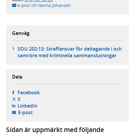
e-post till Hanna Johansen
Genväg
SOU 202:13: Straffansvar för deltagande i och
samröre med kriminella sammanslutningar
Dela
- öppnas i ny flik, extern webbplats,
Facebook
- öppnas i ny flik, extern webbplats,
X
- öppnas i ny flik, extern webbplats,
LinkedIn
- öppnar din e-postklient,
E-post
Sidan är uppmärkt med följande