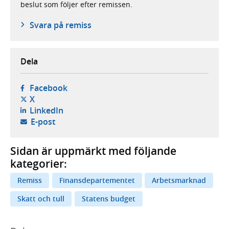
beslut som följer efter remissen.
Svara på remiss
Dela
- öppnas i ny flik, extern webbplats,
Facebook
- öppnas i ny flik, extern webbplats,
X
- öppnas i ny flik, extern webbplats,
LinkedIn
- öppnar din e-postklient,
E-post
Sidan är uppmärkt med följande
kategorier:
Remiss
Finansdepartementet
Arbetsmarknad
Skatt och tull
Statens budget