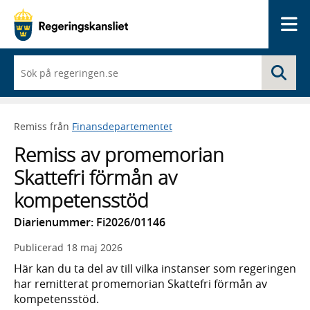
Me
När
Sö
du
börjar
skriva
så
Remiss från
Finansdepartementet
framträder
en
Remiss av promemorian
lista
med
Skattefri förmån av
sökförslag
kompetensstöd
Diarienummer: Fi2026/01146
Publicerad
18 maj 2026
Här kan du ta del av till vilka instanser som regeringen
har remitterat promemorian Skattefri förmån av
kompetensstöd.