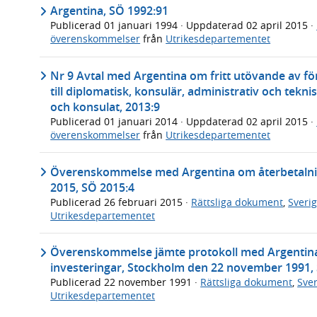
Argentina, SÖ 1992:91
Publicerad
01 januari 1994
· Uppdaterad
02 april 2015
·
överenskommelser
från
Utrikesdepartementet
Nr 9 Avtal med Argentina om fritt utövande av 
till diplomatisk, konsulär, administrativ och tekn
och konsulat, 2013:9
Publicerad
01 januari 2014
· Uppdaterad
02 april 2015
·
överenskommelser
från
Utrikesdepartementet
Överenskommelse med Argentina om återbetalning
2015, SÖ 2015:4
Publicerad
26 februari 2015
·
Rättsliga dokument
,
Sveri
Utrikesdepartementet
Överenskommelse jämte protokoll med Argentina
investeringar, Stockholm den 22 november 1991,
Publicerad
22 november 1991
·
Rättsliga dokument
,
Sve
Utrikesdepartementet