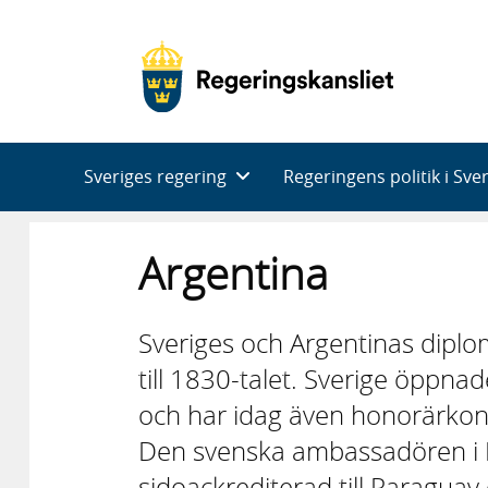
Huvudnavigering
Sveriges regering
Regeringens politik i Sve
Argentina
Sveriges och Argentinas diploma
till 1830-talet. Sverige öppn
och har idag även honorärkon
Den svenska ambassadören i 
sidoackrediterad till Paraguay