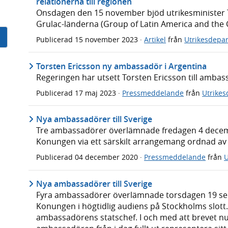
relationerna till regionen
Onsdagen den 15 november bjöd utrikesminister T
Grulac-länderna (Group of Latin America and the 
Publicerad
15 november 2023
·
Artikel
från
Utrikesdepa
Torsten Ericsson ny ambassadör i Argentina
Regeringen har utsett Torsten Ericsson till ambas
Publicerad
17 maj 2023
·
Pressmeddelande
från
Utrike
Nya ambassadörer till Sverige
Tre ambassadörer överlämnade fredagen 4 decembe
Konungen via ett särskilt arrangemang ordnad av
Publicerad
04 december 2020
·
Pressmeddelande
från
U
Nya ambassadörer till Sverige
Fyra ambassadörer överlämnade torsdagen 19 sept
Konungen i högtidlig audiens på Stockholms slott.
ambassadörens statschef. I och med att brevet nu 