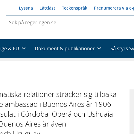
Lyssna
Lättläst
Teckenspråk
Prenumerera via e-
När
du
börjar
skriva
så
rige & EU
Dokument & publikationer
Så styrs S
framträder
en
lista
med
sökförslag
tiska relationer sträcker sig tillbaka
ade ambassad i Buenos Aires år 1906
sulat i Córdoba, Oberá och Ushuaia.
Buenos Aires är även
 och Uruguay.