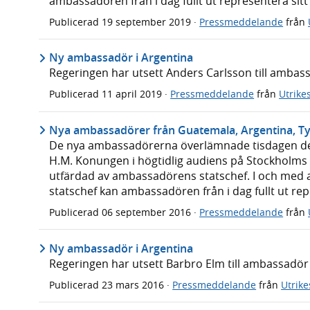
ambassadören från i dag fullt ut representera sitt 
Publicerad
19 september 2019
·
Pressmeddelande
från
Ny ambassadör i Argentina
Regeringen har utsett Anders Carlsson till ambass
Publicerad
11 april 2019
·
Pressmeddelande
från
Utrike
Nya ambassadörer från Guatemala, Argentina, T
De nya ambassadörerna överlämnade tisdagen den 
H.M. Konungen i högtidlig audiens på Stockholms s
utfärdad av ambassadörens statschef. I och med at
statschef kan ambassadören från i dag fullt ut repr
Publicerad
06 september 2016
·
Pressmeddelande
från
Ny ambassadör i Argentina
Regeringen har utsett Barbro Elm till ambassadör 
Publicerad
23 mars 2016
·
Pressmeddelande
från
Utrik