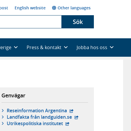
post
English website
Other languages
Sök
verige
Press & kontakt
Jobba hos oss
Genvägar
- extern webbplats,
Reseinformation Argentina
- extern webbplats,
Landfakta från landguiden.se
- extern webbplats,
Utrikespolitiska institutet