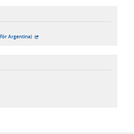
extern webbplats,
- extern webbplats,
för Argentina)
rn webbplats,
webbplats,
rn webbplats,
rn webbplats,