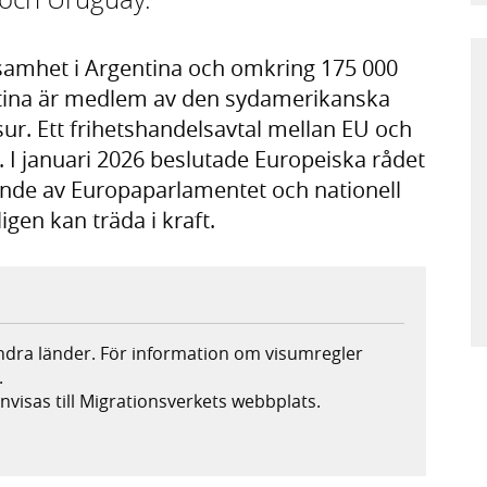
ksamhet i Argentina och omkring 175 000
entina är medlem av den sydamerikanska
 Ett frihetshandelsavtal mellan EU och
 I januari 2026 beslutade Europeiska rådet
nde av Europaparlamentet och nationell
ligen kan träda i kraft.
andra länder. För information om visumregler
.
nvisas till Migrationsverkets webbplats.
s i ny flik, extern webbplats,