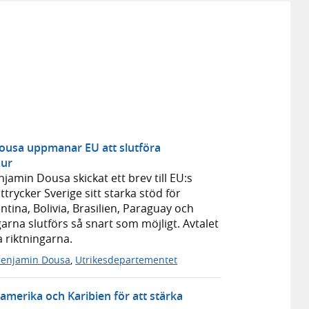
Dousa uppmanar EU att slutföra
sur
jamin Dousa skickat ett brev till EU:s
trycker Sverige sitt starka stöd för
tina, Bolivia, Brasilien, Paraguay och
arna slutförs så snart som möjligt. Avtalet
a riktningarna.
enjamin Dousa
,
Utrikesdepartementet
amerika och Karibien för att stärka