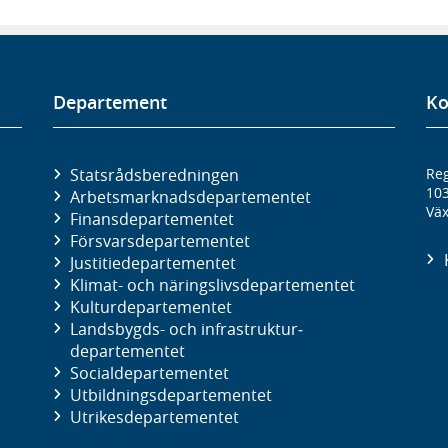
Departement
Ko
Statsrådsberedningen
Reg
10
Arbetsmarknads­departementet
Väx
Finans­departementet
Försvars­departementet
Justitie­departementet
Klimat- och näringslivs­departementet
Kultur­departementet
Landsbygds- och infrastruktur­
departementet
Social­departementet
Utbildnings­departementet
Utrikes­departementet