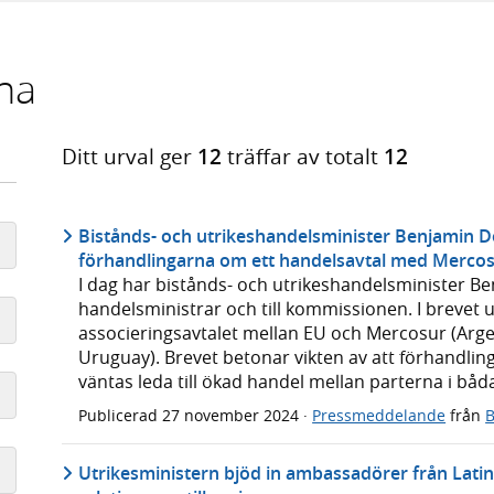
na
Ditt urval ger
12
träffar av totalt
12
Bistånds- och utrikeshandelsminister Benjamin 
förhandlingarna om ett handelsavtal med Merco
I dag har bistånds- och utrikeshandelsminister Ben
handelsministrar och till kommissionen. I brevet ut
associeringsavtalet mellan EU och Mercosur (Argen
Uruguay). Brevet betonar vikten av att förhandling
väntas leda till ökad handel mellan parterna i båd
Publicerad
27 november 2024
·
Pressmeddelande
från
B
Utrikesministern bjöd in ambassadörer från Latin